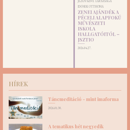
JÉZUS SZÍVE TÁRSASÁGA
IDŐSEK OTTHONA
ZENEI AJÁNDÉK A
PÉCELI ALAPFOKÚ
MŰVÉSZETI
ISKOLA
HALLGATÓITÓL –
JSZTIO
2026.04.27.
HÍREK
Táncmeditáció - mint imaforma
2026.01.30.
A tematikus hét negyedik