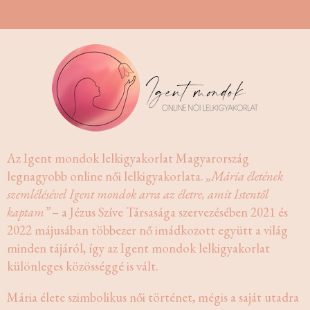
Az Igent mondok lelkigyakorlat Magyarország
legnagyobb online női lelkigyakorlata.
„Mária életének
szemlélésével Igent mondok arra az életre, amit Istentől
kaptam”
– a Jézus Szíve Társasága szervezésében 2021 és
2022 májusában többezer nő imádkozott együtt a világ
minden tájáról, így az Igent mondok lelkigyakorlat
különleges közösséggé is vált.
Mária élete szimbolikus női történet, mégis a saját utadra