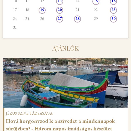
10
11
12
13
14
15
16
Jézus Szíve Társasága
Évközi 21. vasárnapi
2026.08.23.
17
18
19
20
21
22
23
Idősek Otthona
szentmise
24
25
26
27
28
29
30
Jézus Szíve Társasága
Mária Rádió élő
2026.08.27.
31
Idősek Otthona
közvetítése
Jézus Szíve Társasága
Zenés áhítat a Péceli
2026.08.28.
AJÁNLÓK
Idősek Otthona
Szeráfokkal
Jézus Szíve Társasága
Évközi 22. vasárnapi
2026.08.30.
Idősek Otthona
szentmise
JÉZUS SZÍVE TÁRSASÁGA
Hová horgonyzod le a szívedet a mindennapok
sűrűjében? - Három napos imádságos készület