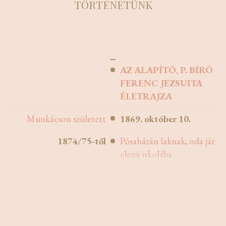
TÖRTÉNETÜNK
AZ ALAPÍTÓ, P. BÍRÓ
FERENC JEZSUITA
ÉLETRAJZA
Munkácson született
1869. október 10.
1874/75-től
Pósaházán laknak, oda jár
elemi iskolába
Algimnázium Munkácson
1881-1885
1885-1889
Szatmáron főgimnáziumi
tanulmányok és jezsuita
konviktus