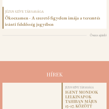
JÉZUS SZÍVE TÁRSASÁGA
Ökoexamen - A szerető figyelem imája a teremtés
iránti felelősség jegyében
Összes ajánló
HÍREK
JÉZUS SZÍVE TÁRSASÁGA
IGENT MONDOK
LELKINAPOK
TAHIBAN MÁJUS
15-17. KÖZÖTT