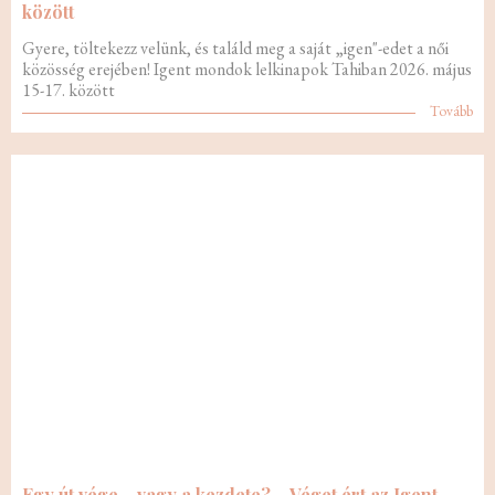
között
Gyere, töltekezz velünk, és találd meg a saját „igen"-edet a női
közösség erejében! Igent mondok lelkinapok Tahiban 2026. május
15-17. között
Tovább
Egy út vége… vagy a kezdete? – Véget ért az Igent