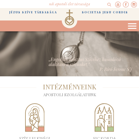
női apostoli élet társasága
JÉZUS SZÍVE TÁRSASÁGA
SOCIETAS JESU CORDIS
„Engedjük Krisztus Szívéhez hasonlóvá
alakítani a szívünket.”
P. Bíró Ferenc SJ
INTÉZMÉNYEINK
APOSTOLI SZOLGÁLATUNK
SZÍV LELKISÉGI
SJC KORDA