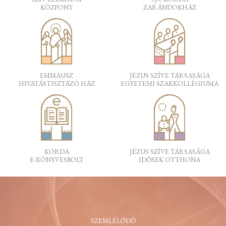
KÖZPONT
ZARÁNDOKHÁZ
EMMAUSZ
JÉZUS SZÍVE TÁRSASÁGA
HIVATÁSTISZTÁZÓ HÁZ
EGYETEMI SZAKKOLLÉGIUMA
KORDA
JÉZUS SZÍVE TÁRSASÁGA
E-KÖNYVESBOLT
IDŐSEK OTTHONA
SZEMLÉLŐDŐ