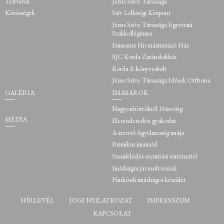
német irodalom
Testvérek
Jézus Szíve Társasága
tanulmányok
Közösségek
Szív Lelkiségi Központ
Jézus Szíve Társasága Egyetemi
Szakkollégiuma
Pozsony: filozófiai
1894-1896
Emmausz Hivatástisztázó Ház
tanulmányok
SJC Korda Zarándokház
Korda E-könyvesbolt
1896-1898
Kalocsa: a rendi érseki
Jézus Szíve Társasága Idősek Otthona
főgimnázium óraadó
GALÉRIA
IMASAROK
tanára
Nagycsütörtöktől Húsvétig
Innsbruck: teológiai
1898-1902
MÉDIA
Elcsendesedési gyakorlat
tanulmányok
A szerető figyelmesség imája
Ritmikus imamód
1901. július 26.
Innsbruckban Simon
Szemlélődés szentírási történettel
Aichner brixeni
Imádságra javasolt részek
hercegpüspök pappá
Pünkösdi imádságos készület
szenteli
HÍRLEVÉL
JOGI NYILATKOZAT
IMPRESSZUM
KAPCSOLAT
Első mise Szatmáron
1901. július végén