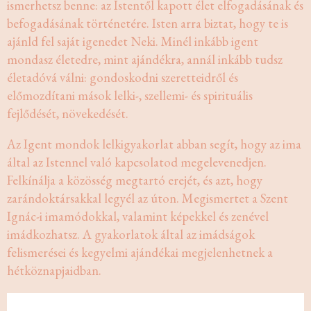
ismerhetsz benne: az Istentől kapott élet elfogadásának és
befogadásának történetére. Isten arra biztat, hogy te is
ajánld fel saját igenedet Neki. Minél inkább igent
mondasz életedre, mint ajándékra, annál inkább tudsz
életadóvá válni: gondoskodni szeretteidről és
előmozdítani mások lelki-, szellemi- és spirituális
fejlődését, növekedését.
Az Igent mondok lelkigyakorlat abban segít, hogy az ima
által az Istennel való kapcsolatod megelevenedjen.
Felkínálja a közösség megtartó erejét, és azt, hogy
zarándoktársakkal legyél az úton. Megismertet a Szent
Ignác-i imamódokkal, valamint képekkel és zenével
imádkozhatsz. A gyakorlatok által az imádságok
felismerései és kegyelmi ajándékai megjelenhetnek a
hétköznapjaidban.