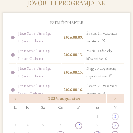
JÖVŐBELI PROGRAMJAINK
ESEMÉNYNAPTÁR
Jézus Szíve Társasága
Évközi 19. vasárnapi
2026.08.09.
Idősek Otthona
szentmise
Jézus Szíve Társasága
Mária Rádió élő
2026.08.13.
Idősek Otthona
közvetítése
Jézus Szíve Társasága
Nagyboldogasszony
2026.08.15.
Idősek Otthona
napi szentmise
Jézus Szíve Társasága
Évközi 20. vasárnapi
2026.08.16.
Idősek Otthona
szentmise
<
2026. augusztus
>
Jézus Szíve Társasága
István a király című
H
K
Sz
Cs
2026.08.19.
P
Sz
V
Idősek Otthona
film vetítése
1
2
Jézus Szíve Társasága
Szt. István király napi
2026.08.20.
3
4
5
6
7
8
9
Idősek Otthona
igeliturgia