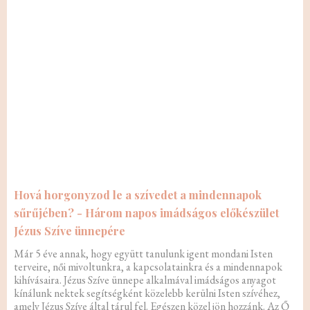
Hová horgonyzod le a szívedet a mindennapok
sűrűjében? - Három napos imádságos előkészület
Jézus Szíve ünnepére
Már 5 éve annak, hogy együtt tanulunk igent mondani Isten
terveire, női mivoltunkra, a kapcsolatainkra és a mindennapok
kihívásaira. Jézus Szíve ünnepe alkalmával imádságos anyagot
kínálunk nektek segítségként közelebb kerülni Isten szívéhez,
amely Jézus Szíve által tárul fel. Egészen közel jön hozzánk. Az Ő