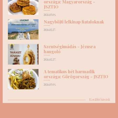
országa: Magyarország -
JSZTIO
2026.03.05.
Nagyböjti lelkinap fiataloknak
2026.02.27.
Szentségimádás - Jézusra
hangoló
2026.02.27.
A tematikus hét harmadik
országa: Görögország - JSZTIO
2026.03.05.
Korábbi híreink