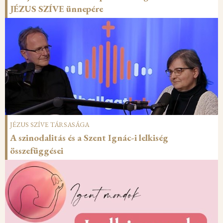
JÉZUS SZÍVE ünnepére
JÉZUS SZÍVE TÁRSASÁGA
A szinodalitás és a Szent Ignác-i lelkiség
összefüggései