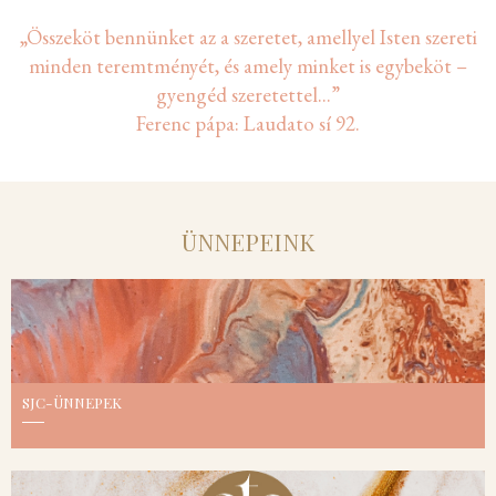
„Összeköt bennünket az a szeretet, amellyel Isten szereti
minden teremtményét, és amely minket is egybeköt –
gyengéd szeretettel...”
Ferenc pápa: Laudato sí 92.
ÜNNEPEINK
SJC-ÜNNEPEK