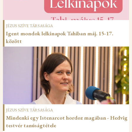
JÉZUS SZÍVE TÁRSASÁGA
Igent mondok lelkinapok Tahiban máj. 15-17.
között
JÉZUS SZÍVE TÁRSASÁGA
Mindenki egy Istenarcot hordoz magában - Hedvig
testvér tanúságtétele