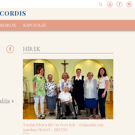
 CORDIS
ASAROK
KAPCSOLAT
pel
elvényünk
Ökoexamen
HÍREK
alója
a
Tarján Elvira SJC 95 éves lett – Hálaadás egy
gazdag életért – JSZTIO