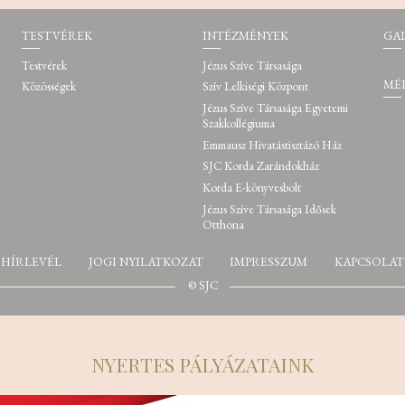
TESTVÉREK
INTÉZMÉNYEK
GA
Testvérek
Jézus Szíve Társasága
MÉ
Közösségek
Szív Lelkiségi Központ
Jézus Szíve Társasága Egyetemi
Szakkollégiuma
Emmausz Hivatástisztázó Ház
SJC Korda Zarándokház
Korda E-könyvesbolt
Jézus Szíve Társasága Idősek
Otthona
HÍRLEVÉL
JOGI NYILATKOZAT
IMPRESSZUM
KAPCSOLAT
© SJC
NYERTES PÁLYÁZATAINK