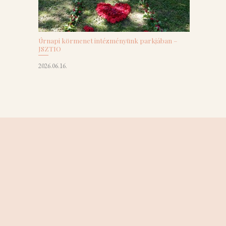
Úrnapi körmenet intézményünk parkjában –
JSZTIO
2026.06.16.