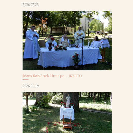
2026.07.23.
Jézus Szívének Ünnepe – JSZTIO
2026.06.19.