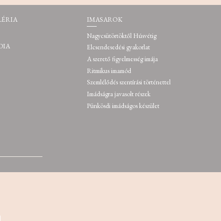
LÉRIA
IMASAROK
Nagycsütörtöktől Húsvétig
DIA
Elcsendesedési gyakorlat
A szerető figyelmesség imája
Ritmikus imamód
Szemlélődés szentírási történettel
Imádságra javasolt részek
Pünkösdi imádságos készület