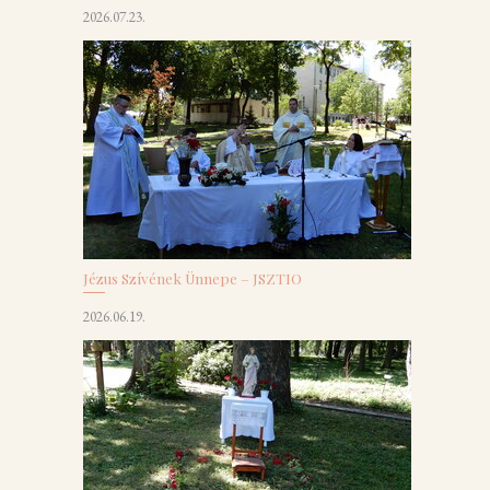
2026.07.23.
Jézus Szívének Ünnepe – JSZTIO
2026.06.19.