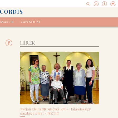
 CORDIS
ASAROK
KAPCSOLAT
pel
elvényünk
Ökoexamen
HÍREK
Tarján Elvira SJC 95 éves lett – Hálaadás egy
gazdag életért – JSZTIO