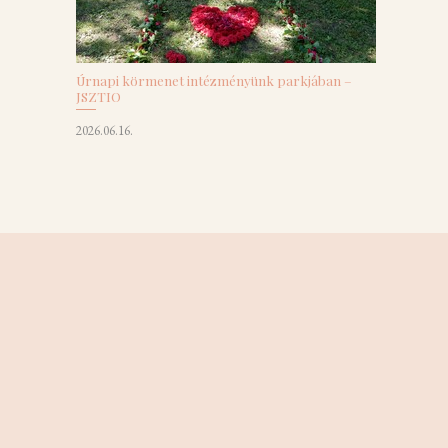
Úrnapi körmenet intézményünk parkjában –
JSZTIO
2026.06.16.