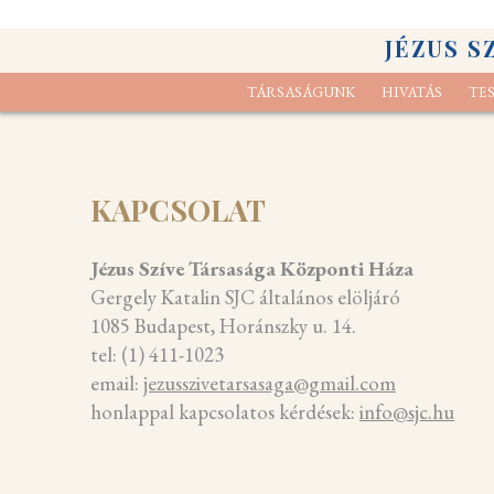
JÉZUS S
TÁRSASÁGUNK
HIVATÁS
TE
Elcsendesedési gyakorlat
Kik vagyunk
Lelk
A s
KAPCSOLAT
Jézus Szíve Társasága Központi Háza
Gergely Katalin SJC általános elöljáró
1085 Budapest, Horánszky u. 14.
tel: (1) 411-1023
email:
jezusszivetarsasaga@gmail.com
honlappal kapcsolatos kérdések:
info@sjc.hu