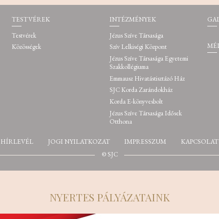
TESTVÉREK
INTÉZMÉNYEK
GA
Testvérek
Jézus Szíve Társasága
MÉ
Közösségek
Szív Lelkiségi Központ
Jézus Szíve Társasága Egyetemi
Szakkollégiuma
Emmausz Hivatástisztázó Ház
SJC Korda Zarándokház
Korda E-könyvesbolt
Jézus Szíve Társasága Idősek
Otthona
HÍRLEVÉL
JOGI NYILATKOZAT
IMPRESSZUM
KAPCSOLAT
© SJC
NYERTES PÁLYÁZATAINK