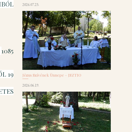
IBÓL
2026.07.23.
:
1085
ŐL 19
Jézus Szívének Ünnepe – JSZTIO
2026.06.19.
ETES