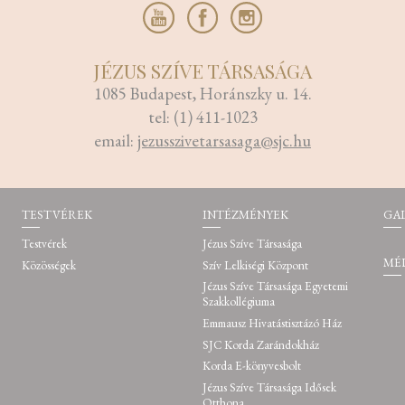
JÉZUS SZÍVE TÁRSASÁGA
1085 Budapest, Horánszky u. 14.
tel: (1) 411-1023
email:
jezusszivetarsasaga@sjc.hu
TESTVÉREK
INTÉZMÉNYEK
GA
Testvérek
Jézus Szíve Társasága
MÉ
Közösségek
Szív Lelkiségi Központ
Jézus Szíve Társasága Egyetemi
Szakkollégiuma
Emmausz Hivatástisztázó Ház
SJC Korda Zarándokház
Korda E-könyvesbolt
Jézus Szíve Társasága Idősek
Otthona