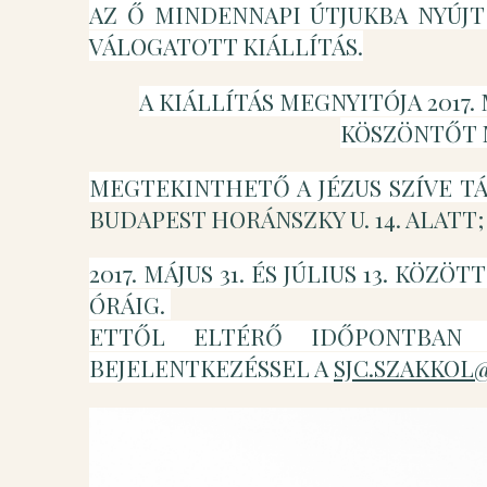
AZ Ő MINDENNAPI ÚTJUKBA NYÚJT
VÁLOGATOTT KIÁLLÍTÁS.
A KIÁLLÍTÁS MEGNYITÓJA 2017.
KÖSZÖNTŐT M
MEGTEKINTHETŐ A JÉZUS SZÍVE T
BUDAPEST HORÁNSZKY U. 14. ALATT;
2017. MÁJUS 31. ÉS JÚLIUS 13. KÖZ
ÓRÁIG.
ETTŐL ELTÉRŐ IDŐPONTBAN 
BEJELENTKEZÉSSEL A
SJC.SZAKKOL