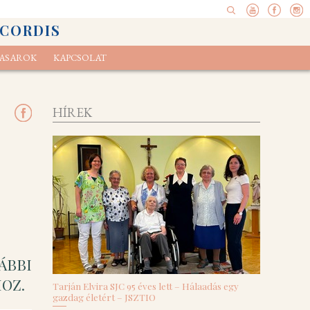
 CORDIS
ASAROK
KAPCSOLAT
pel
elvényünk
Ökoexamen
HÍREK
ÁBBI
OZ.
Tarján Elvira SJC 95 éves lett – Hálaadás egy
gazdag életért – JSZTIO