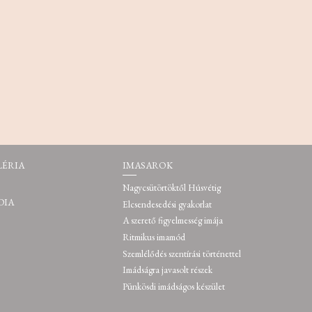
LÉRIA
IMASAROK
Nagycsütörtöktől Húsvétig
DIA
Elcsendesedési gyakorlat
A szerető figyelmesség imája
Ritmikus imamód
Szemlélődés szentírási történettel
Imádságra javasolt részek
Pünkösdi imádságos készület