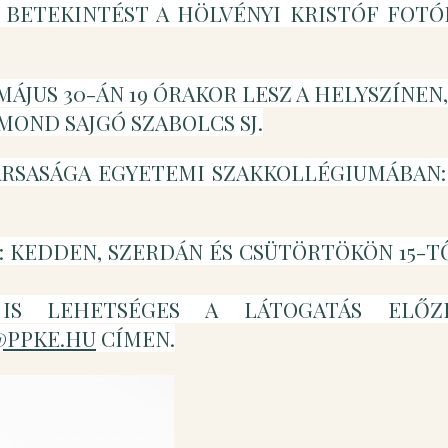
 BETEKINTÉST A HÖLVÉNYI KRISTÓF FOTÓ
 MÁJUS 30-ÁN 19 ÓRAKOR LESZ A HELYSZÍNEN,
OND SAJGÓ SZABOLCS SJ.
ÁRSASÁGA EGYETEMI SZAKKOLLÉGIUMÁBAN
ÖTT: KEDDEN, SZERDÁN ÉS CSÜTÖRTÖKÖN 15-T
IS LEHETSÉGES A LÁTOGATÁS ELŐZ
@PPKE.HU
CÍMEN.