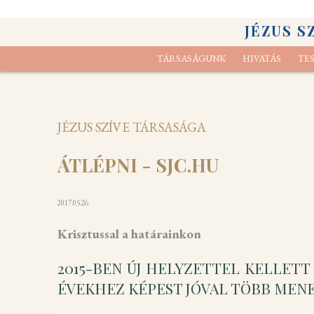
JÉZUS S
TÁRSASÁGUNK
HIVATÁS
TE
Elcsendesedési gyakorlat
Kik vagyunk
Lelk
A s
JÉZUS SZÍVE TÁRSASÁGA
ÁTLÉPNI - SJC.HU
2017.05.26.
Krisztussal a határainkon
2015-BEN ÚJ HELYZETTEL KELLET
ÉVEKHEZ KÉPEST JÓVAL TÖBB MENE