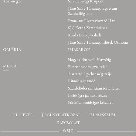
Közösségek
Szív Lelkiségi Központ
Jézus Szíve Társasága Egyetemi
Szakkollégiuma
Emmausz Hivatástisztázó Ház
SJC Korda Zarándokház
Korda E-könyvesbolt
Jézus Szíve Társasága Idősek Otthona
GALÉRIA
IMASAROK
Nagycsütörtöktől Húsvétig
MÉDIA
Elcsendesedési gyakorlat
A szerető figyelmesség imája
Ritmikus imamód
Szemlélődés szentírási történettel
Imádságra javasolt részek
Pünkösdi imádságos készület
HÍRLEVÉL
JOGI NYILATKOZAT
IMPRESSZUM
KAPCSOLAT
© SJC