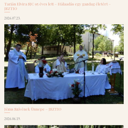
Tarján Elvira SJC 95 éves lett – Hálaadás egy gazdag életért –
JSZTIO
2026.07.23.
Jézus Szívének Ünnepe – JSZTIO
2026.06.19.