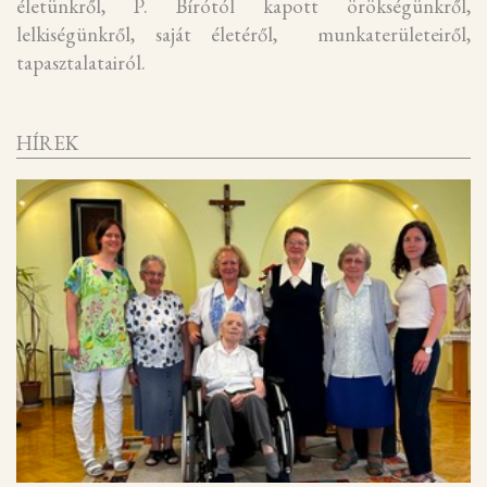
életünkről, P. Bírótól kapott örökségünkről,
lelkiségünkről, saját életéről, munkaterületeiről,
tapasztalatairól.
HÍREK