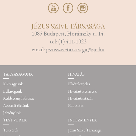
JÉZUS SZÍVE TÁRSASÁGA
1085 Budapest, Horánszky u. 14.
tel: (1) 411-1023
email:
jezusszivetarsasaga@sjc.hu
TÁRSASÁGUNK
HIVATÁS
Kik vagyunk
Elköteleződés
Lelkiségünk
Hivatástörténetek
Küldetésnyilatkozat
Hivatástisztázás
Apostoli életünk
Kapcsolat
Jelvényünk
TESTVÉREK
INTÉZMÉNYEK
Testvérek
Jézus Szíve Társasága