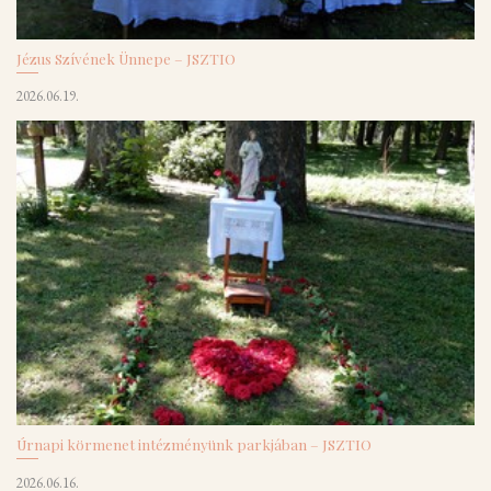
Jézus Szívének Ünnepe – JSZTIO
2026.06.19.
Úrnapi körmenet intézményünk parkjában – JSZTIO
2026.06.16.