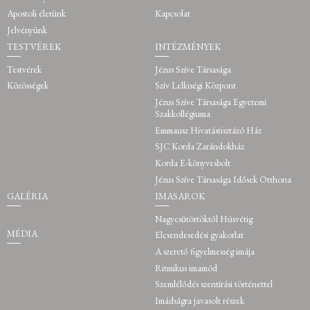
Apostoli életünk
Kapcsolat
Jelvényünk
TESTVÉREK
INTÉZMÉNYEK
Testvérek
Jézus Szíve Társasága
Közösségek
Szív Lelkiségi Központ
Jézus Szíve Társasága Egyetemi
Szakkollégiuma
Emmausz Hivatástisztázó Ház
SJC Korda Zarándokház
Korda E-könyvesbolt
Jézus Szíve Társasága Idősek Otthona
GALÉRIA
IMASAROK
Nagycsütörtöktől Húsvétig
MÉDIA
Elcsendesedési gyakorlat
A szerető figyelmesség imája
Ritmikus imamód
Szemlélődés szentírási történettel
Imádságra javasolt részek