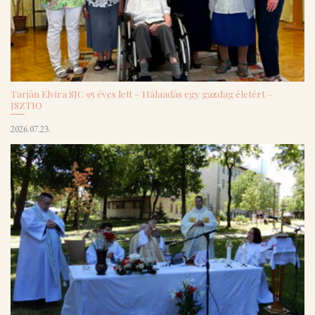
Tarján Elvira SJC 95 éves lett – Hálaadás egy gazdag életért –
JSZTIO
2026.07.23.