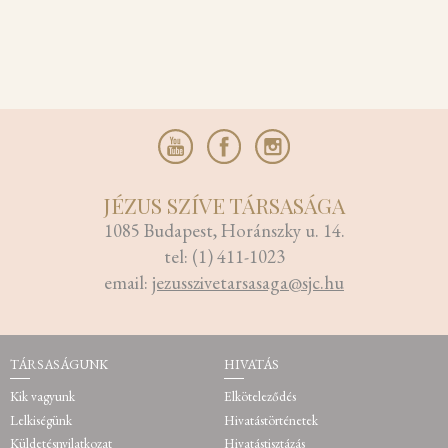
JÉZUS SZÍVE TÁRSASÁGA
1085 Budapest, Horánszky u. 14.
tel: (1) 411-1023
email:
jezusszivetarsasaga@sjc.hu
TÁRSASÁGUNK
HIVATÁS
Kik vagyunk
Elköteleződés
Lelkiségünk
Hivatástörténetek
Küldetésnyilatkozat
Hivatástisztázás