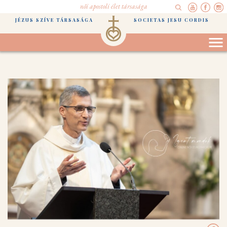
női apostoli élet társasága
JÉZUS SZÍVE TÁRSASÁGA
SOCIETAS JESU CORDIS