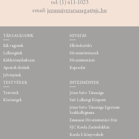
tel: (1) 411-1023
email:
jezusszivetarsasaga@sjc.hu
TÁRSASÁGUNK
HIVATÁS
Kik vagyunk
Elköteleződés
Lelkiségünk
Hivatástörténetek
Küldetésnyilatkozat
Hivatástisztázás
Apostoli életünk
Kapcsolat
Jelvényünk
TESTVÉREK
INTÉZMÉNYEK
Testvérek
Jézus Szíve Társasága
Közösségek
Szív Lelkiségi Központ
Jézus Szíve Társasága Egyetemi
Szakkollégiuma
Emmausz Hivatástisztázó Ház
SJC Korda Zarándokház
Korda E-könyvesbolt