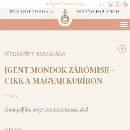
női apostoli élet társasága
JÉZUS SZÍVE TÁRSASÁGA
SOCIETAS JESU CORDIS
JÉZUS SZÍVE TÁRSASÁGA
IGENT MONDOK ZÁRÓMISE -
CIKK A MAGYAR KURÍRON
2023.12.14.
Ünnepeljük, hogy az ember társas lény!