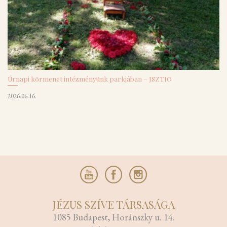
Úrnapi körmenet intézményünk parkjában – JSZTIO
2026.06.16.
JÉZUS SZÍVE TÁRSASÁGA
1085 Budapest, Horánszky u. 14.