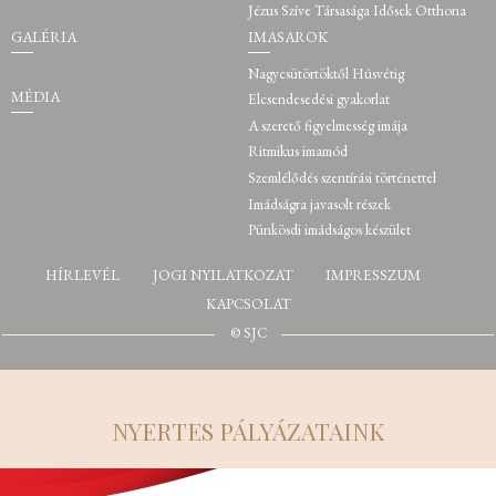
Jézus Szíve Társasága Idősek Otthona
GALÉRIA
IMASAROK
Nagycsütörtöktől Húsvétig
MÉDIA
Elcsendesedési gyakorlat
A szerető figyelmesség imája
Ritmikus imamód
Szemlélődés szentírási történettel
Imádságra javasolt részek
Pünkösdi imádságos készület
HÍRLEVÉL
JOGI NYILATKOZAT
IMPRESSZUM
KAPCSOLAT
© SJC
NYERTES PÁLYÁZATAINK