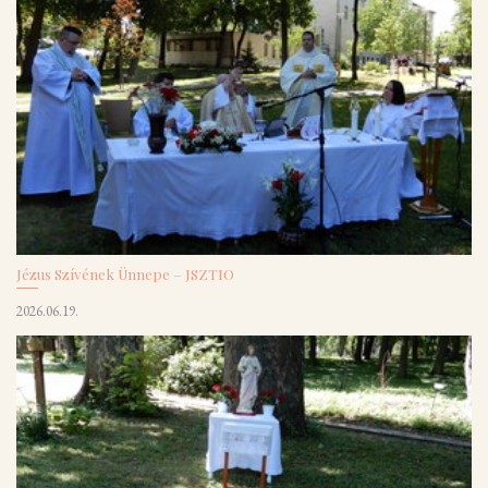
Jézus Szívének Ünnepe – JSZTIO
2026.06.19.