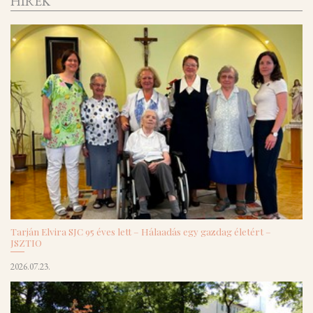
HÍREK
Tarján Elvira SJC 95 éves lett – Hálaadás egy gazdag életért –
JSZTIO
2026.07.23.