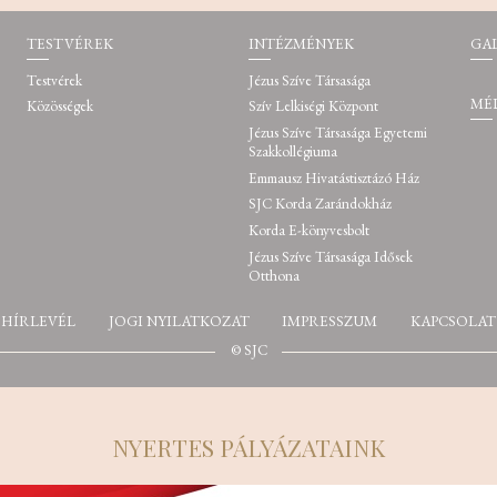
TESTVÉREK
INTÉZMÉNYEK
GA
Testvérek
Jézus Szíve Társasága
MÉ
Közösségek
Szív Lelkiségi Központ
Jézus Szíve Társasága Egyetemi
Szakkollégiuma
Emmausz Hivatástisztázó Ház
SJC Korda Zarándokház
Korda E-könyvesbolt
Jézus Szíve Társasága Idősek
Otthona
HÍRLEVÉL
JOGI NYILATKOZAT
IMPRESSZUM
KAPCSOLAT
© SJC
NYERTES PÁLYÁZATAINK