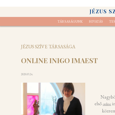
JÉZUS S
TÁRSASÁGUNK
HIVATÁS
TE
Elcsendesedési gyakorlat
Kik vagyunk
Lelk
A s
JÉZUS SZÍVE TÁRSASÁGA
ONLINE INIGO IMAEST
2020.03.24.
Nagyböj
első
im
online
közrem