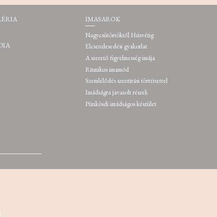
LÉRIA
IMASAROK
Nagycsütörtöktől Húsvétig
DIA
Elcsendesedési gyakorlat
A szerető figyelmesség imája
Ritmikus imamód
Szemlélődés szentírási történettel
Imádságra javasolt részek
Pünkösdi imádságos készület