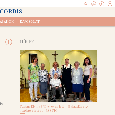
 CORDIS
ASAROK
KAPCSOLAT
pel
elvényünk
Ökoexamen
HÍREK
is
Tarján Elvira SJC 95 éves lett – Hálaadás egy
gazdag életért – JSZTIO