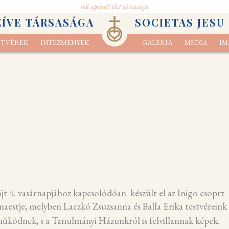
női apostoli élet társasága
ZÍVE TÁRSASÁGA
SOCIETAS JESU
STVÉREK
INTÉZMÉNYEK
GALÉRIA
MÉDIA
IM
iségünk
zerető figyelem imája
Elköteleződés
Teremtés lelkiség
Hivatástörténetek
Testvérek
Ritmikus imamód
Küldetésnyilatkozat
Közösségek
Hivatástisztázás
Ignác-i szemlélődés
Apostoli szolgálat
Kapcsolat
Imádság kép
J
t 4. vasárnapjához kapcsolódóan készült el az Inigo csoprt
aestje, melyben Laczkó Zsuzsanna és Balla Erika testvéreink 
űködnek, s a Tanulmányi Házunkról is felvillannak képek.