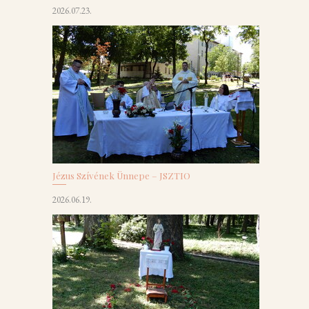
2026.07.23.
Jézus Szívének Ünnepe – JSZTIO
2026.06.19.