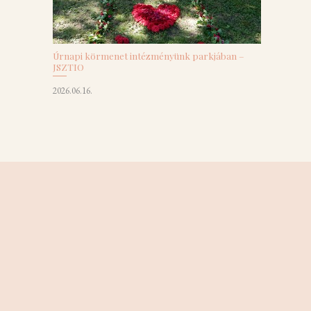
Úrnapi körmenet intézményünk parkjában –
JSZTIO
2026.06.16.