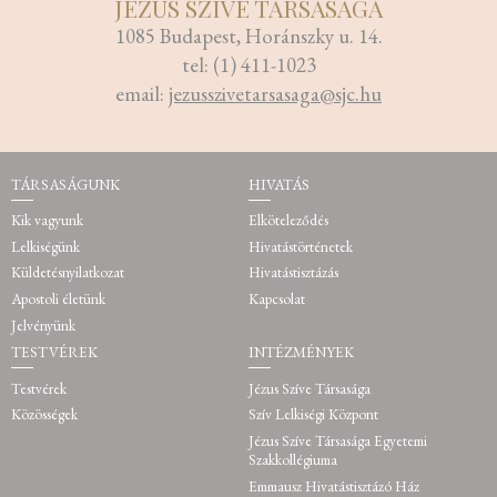
JÉZUS SZÍVE TÁRSASÁGA
1085 Budapest, Horánszky u. 14.
tel: (1) 411-1023
email:
jezusszivetarsasaga@sjc.hu
TÁRSASÁGUNK
HIVATÁS
Kik vagyunk
Elköteleződés
Lelkiségünk
Hivatástörténetek
Küldetésnyilatkozat
Hivatástisztázás
Apostoli életünk
Kapcsolat
Jelvényünk
TESTVÉREK
INTÉZMÉNYEK
Testvérek
Jézus Szíve Társasága
Közösségek
Szív Lelkiségi Központ
Jézus Szíve Társasága Egyetemi
Szakkollégiuma
Emmausz Hivatástisztázó Ház