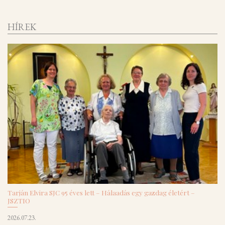
HÍREK
Tarján Elvira SJC 95 éves lett – Hálaadás egy gazdag életért –
JSZTIO
2026.07.23.