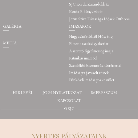
SJC Korda Zarándokház
Korda E-könyvesbolt
Jézus Szíve Társasága Idősek Otthona
GALÉRIA
IMASAROK
Nagycsütörtöktől Húsvétig
MÉDIA
Elcsendesedési gyakorlat
A szerető figyelmesség imája
Ritmikus imamód
Szemlélődés szentírási történettel
Imádságra javasolt részek
Pünkösdi imádságos készület
HÍRLEVÉL
JOGI NYILATKOZAT
IMPRESSZUM
KAPCSOLAT
© SJC
NYERTES PÁLYÁZATAINK