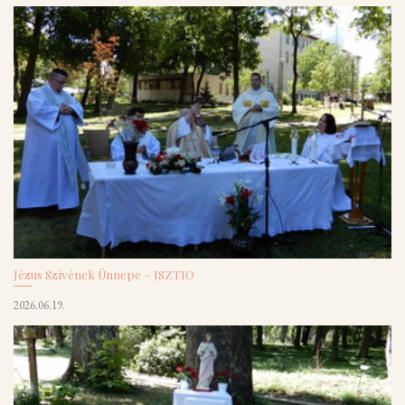
Jézus Szívének Ünnepe – JSZTIO
2026.06.19.