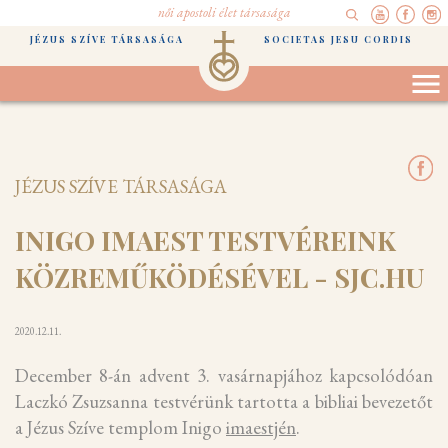
női apostoli élet társasága
JÉZUS SZÍVE TÁRSASÁGA
SOCIETAS JESU CORDIS
JÉZUS SZÍVE TÁRSASÁGA
INIGO IMAEST TESTVÉREINK
KÖZREMŰKÖDÉSÉVEL - SJC.HU
2020.12.11.
December 8-án advent 3. vasárnapjához kapcsolódóan
Laczkó Zsuzsanna testvérünk tartotta a bibliai bevezetőt
a Jézus Szíve templom Inigo
imaestjén
.