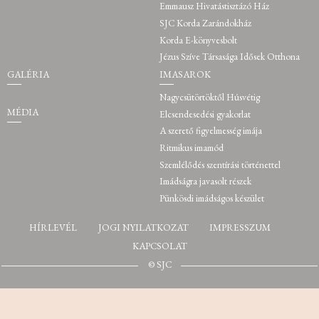
Emmausz Hivatástisztázó Ház
SJC Korda Zarándokház
Korda E-könyvesbolt
Jézus Szíve Társasága Idősek Otthona
GALÉRIA
IMASAROK
Nagycsütörtöktől Húsvétig
MÉDIA
Elcsendesedési gyakorlat
A szerető figyelmesség imája
Ritmikus imamód
Szemlélődés szentírási történettel
Imádságra javasolt részek
Pünkösdi imádságos készület
HÍRLEVÉL
JOGI NYILATKOZAT
IMPRESSZUM
KAPCSOLAT
© SJC