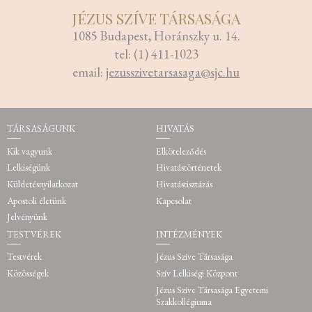
JÉZUS SZÍVE TÁRSASÁGA
1085 Budapest, Horánszky u. 14.
tel: (1) 411-1023
email:
jezusszivetarsasaga@sjc.hu
TÁRSASÁGUNK
HIVATÁS
Kik vagyunk
Elköteleződés
Lelkiségünk
Hivatástörténetek
Küldetésnyilatkozat
Hivatástisztázás
Apostoli életünk
Kapcsolat
Jelvényünk
TESTVÉREK
INTÉZMÉNYEK
Testvérek
Jézus Szíve Társasága
Közösségek
Szív Lelkiségi Központ
Jézus Szíve Társasága Egyetemi
Szakkollégiuma