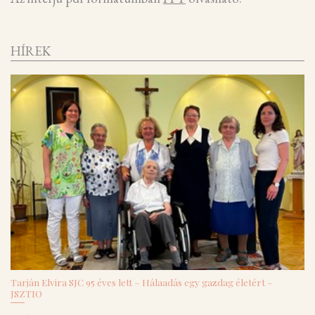
HÍREK
Tarján Elvira SJC 95 éves lett – Hálaadás egy gazdag életért –
JSZTIO