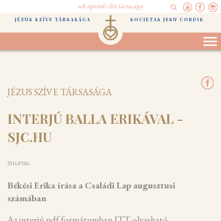
női apostoli élet társasága
JÉZUS SZÍVE TÁRSASÁGA
SOCIETAS JESU CORDIS
JÉZUS SZÍVE TÁRSASÁGA
INTERJÚ BALLA ERIKÁVAL -
SJC.HU
2016.09.06.
Békési Erika írása a Családi Lap augusztusi
számában
Az interjú pdf formátumban
ITT
olvasható.