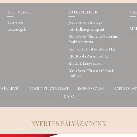
TESTVÉREK
INTÉZMÉNYEK
GA
Testvérek
Jézus Szíve Társasága
MÉ
Közösségek
Szív Lelkiségi Központ
Jézus Szíve Társasága Egyetemi
Szakkollégiuma
Emmausz Hivatástisztázó Ház
SJC Korda Zarándokház
Korda E-könyvesbolt
Jézus Szíve Társasága Idősek
Otthona
HÍRLEVÉL
JOGI NYILATKOZAT
IMPRESSZUM
KAPCSOLAT
© SJC
NYERTES PÁLYÁZATAINK