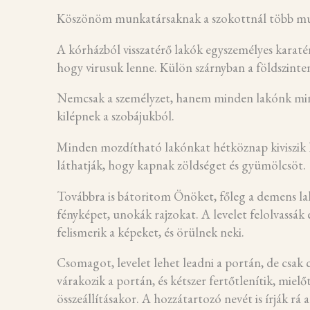
Köszönöm munkatársaknak a szokottnál több munk
A kórházból visszatérő lakók egyszemélyes karaté
hogy virusuk lenne. Külön szárnyban a földszinte
Nemcsak a személyzet, hanem minden lakónk minen
kilépnek a szobájukból.
Minden mozdítható lakónkat hétköznap kiviszik l
láthatják, hogy kapnak zöldséget és gyümölcsöt.
Továbbra is bátoritom Önöket, főleg a demens lak
fényképet, unokák rajzokat. A levelet felolvassák 
felismerik a képeket, és örülnek neki.
Csomagot, levelet lehet leadni a portán, de csa
várakozik a portán, és kétszer fertőtlenítik, miel
összeállításakor. A hozzátartozó nevét is írják r