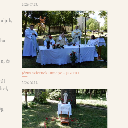
2026.07.23.
aljuk,
 ha
n, és
Jézus Szívének Ünnepe – JSZTIO
ról
2026.06.19.
 el,
ig