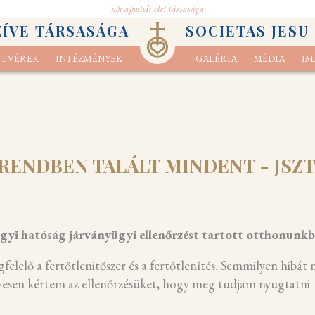
női apostoli élet társasága
ZÍVE TÁRSASÁGA
SOCIETAS JESU
STVÉREK
INTÉZMÉNYEK
GALÉRIA
MÉDIA
IM
iségünk
zerető figyelem imája
Elköteleződés
Teremtés lelkiség
Hivatástörténetek
Testvérek
Ritmikus imamód
Küldetésnyilatkozat
Közösségek
Hivatástisztázás
Ignác-i szemlélődés
Apostoli szolgálat
Kapcsolat
Imádság kép
J
RENDBEN TALÁLT MINDENT - JSZ
ügyi hatóság járványügyi ellenőrzést tartott otthonunkb
elő a fertőtlenitőszer és a fertőtlenítés. Semmilyen hibát
yesen kértem az ellenőrzésüket, hogy meg tudjam nyugtatni