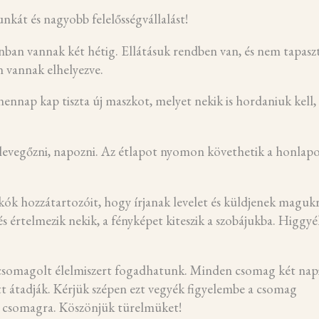
át és nagyobb felelősségvállalást!
nban vannak két hétig. Ellátásuk rendben van, és nem tapaszt
n vannak elhelyezve.
nap kap tiszta új maszkot, melyet nekik is hordaniuk kell,
evegőzni, napozni. Az étlapot nyomon követhetik a honlapo
ók hozzátartozóit, hogy írjanak levelet és küldjenek maguk
és értelmezik nekik, a fényképet kiteszik a szobájukba. Higgyék
k csomagolt élelmiszert fogadhatunk. Minden csomag két nap
őtt átadják. Kérjük szépen ezt vegyék figyelembe a csomag
á a csomagra. Köszönjük türelmüket!