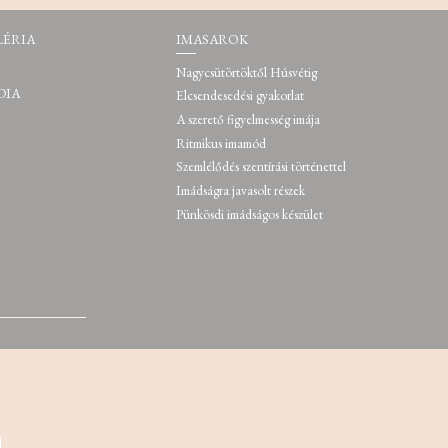
LÉRIA
IMASAROK
Nagycsütörtöktől Húsvétig
DIA
Elcsendesedési gyakorlat
A szerető figyelmesség imája
Ritmikus imamód
Szemlélődés szentírási történettel
Imádságra javasolt részek
Pünkösdi imádságos készület