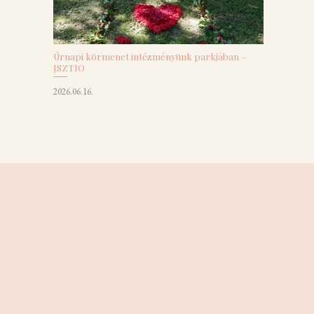
Úrnapi körmenet intézményünk parkjában –
JSZTIO
2026.06.16.