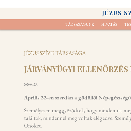
JÉZUS S
TÁRSASÁGUNK
HIVATÁS
TE
Elcsendesedési gyakorlat
Kik vagyunk
Lelk
A s
JÉZUS SZÍVE TÁRSASÁGA
JÁRVÁNYÜGYI ELLENŐRZÉS 
2020.04.23.
Április 22-én szerdán a gödöllői Népegészség
Személyesen meggyőződtek, hogy mindenütt megfel
találtak, mindennel meg voltak elégedve. Személ
Önöket.