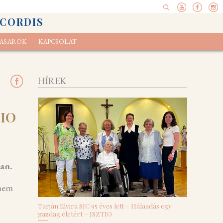
 CORDIS
ASAROK
KAPCSOLAT
pel
elvényünk
Ökoexamen
HÍREK
TIO
an.
 nem
Tarján Elvira SJC 95 éves lett – Hálaadás egy
gazdag életért – JSZTIO