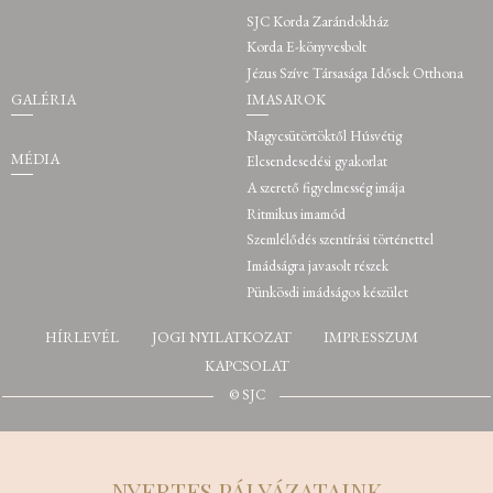
SJC Korda Zarándokház
Korda E-könyvesbolt
Jézus Szíve Társasága Idősek Otthona
GALÉRIA
IMASAROK
Nagycsütörtöktől Húsvétig
MÉDIA
Elcsendesedési gyakorlat
A szerető figyelmesség imája
Ritmikus imamód
Szemlélődés szentírási történettel
Imádságra javasolt részek
Pünkösdi imádságos készület
HÍRLEVÉL
JOGI NYILATKOZAT
IMPRESSZUM
KAPCSOLAT
© SJC
NYERTES PÁLYÁZATAINK