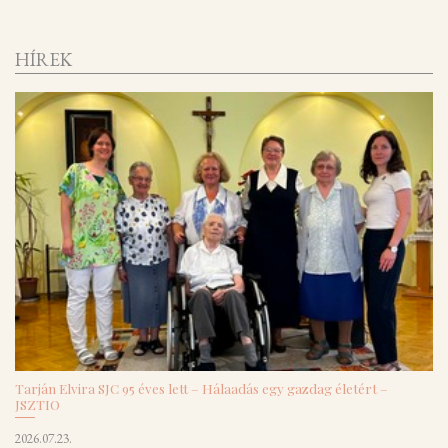
HÍREK
Tarján Elvira SJC 95 éves lett – Hálaadás egy gazdag életért –
JSZTIO
2026.07.23.