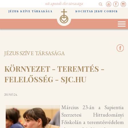
női apostoli élet társasága
JÉZUS SZÍVE TÁRSASÁGA
SOCIETAS JESU CORDIS
JÉZUS SZÍVE TÁRSASÁGA
KÖRNYEZET - TEREMTÉS -
FELELŐSSÉG - SJC.HU
2019.03.24.
Március 23-án a Sapientia
Szerzetesi Hittudományi
Főiskolán a teremtésvédelem