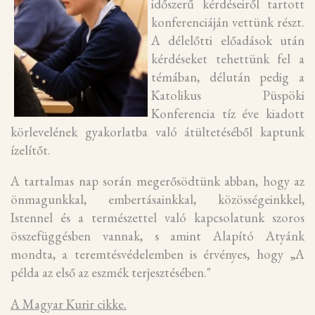
időszerű kérdéseiről tartott
konferenciáján vettünk részt.
A délelőtti előadások után
kérdéseket tehettünk fel a
témában, délután pedig a
Katolikus Püspöki
Konferencia tíz éve kiadott
körlevelének gyakorlatba való átültetéséből kaptunk
ízelítőt.
A tartalmas nap során megerősödtünk abban, hogy az
önmagunkkal, embertásainkkal, közösségeinkkel,
Istennel és a természettel való kapcsolatunk szoros
összefüggésben vannak, s amint Alapító Atyánk
mondta, a teremtésvédelemben is érvényes, hogy „A
példa az első az eszmék terjesztésében."
A Magyar Kurir cikke.