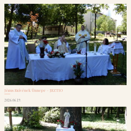
Jézus Szívének Ünnepe – JSZTIO
2026.06.19.