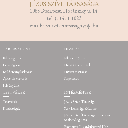
JÉZUS SZÍVE TÁRSASÁGA
1085 Budapest, Horánszky u. 14.
tel: (1) 411-1023
email:
jezusszivetarsasaga@sjc.hu
TÁRSASÁGUNK
HIVATÁS
Kik vagyunk
Elköteleződés
Lelkiségünk
Hivatástörténetek
Küldetésnyilatkozat
Hivatástisztázás
Apostoli életünk
Kapcsolat
Jelvényünk
TESTVÉREK
INTÉZMÉNYEK
Testvérek
Jézus Szíve Társasága
Közösségek
Szív Lelkiségi Központ
Jézus Szíve Társasága Egyetemi
Szakkollégiuma
Emmausz Hivatástisztázó Ház