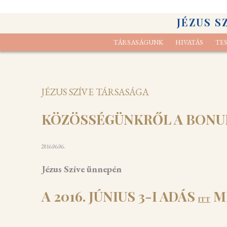
JÉZUS S
TÁRSASÁGUNK
HIVATÁS
TE
Elcsendesedési gyakorlat
Kik vagyunk
Lelk
A s
JÉZUS SZÍVE TÁRSASÁGA
KÖZÖSSÉGÜNKRŐL A BONUM
2016.06.06.
Jézus Szíve ünnepén
A 2016. JÚNIUS 3-I ADÁS
M
ITT