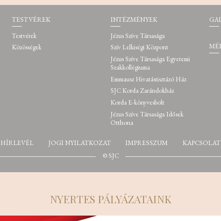
TESTVÉREK
INTÉZMÉNYEK
GA
Testvérek
Jézus Szíve Társasága
MÉ
Közösségek
Szív Lelkiségi Központ
Jézus Szíve Társasága Egyetemi
Szakkollégiuma
Emmausz Hivatástisztázó Ház
SJC Korda Zarándokház
Korda E-könyvesbolt
Jézus Szíve Társasága Idősek
Otthona
HÍRLEVÉL
JOGI NYILATKOZAT
IMPRESSZUM
KAPCSOLAT
© SJC
NYERTES PÁLYÁZATAINK