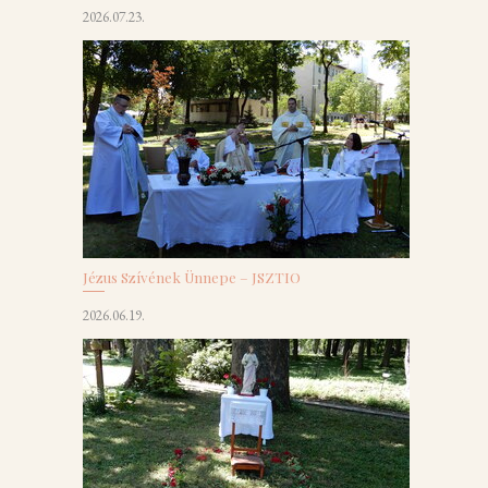
2026.07.23.
Jézus Szívének Ünnepe – JSZTIO
2026.06.19.