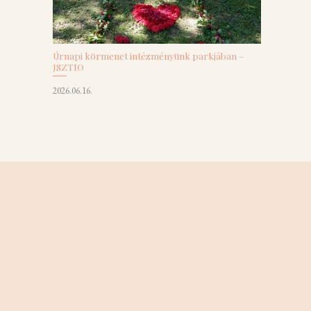
Úrnapi körmenet intézményünk parkjában –
JSZTIO
2026.06.16.