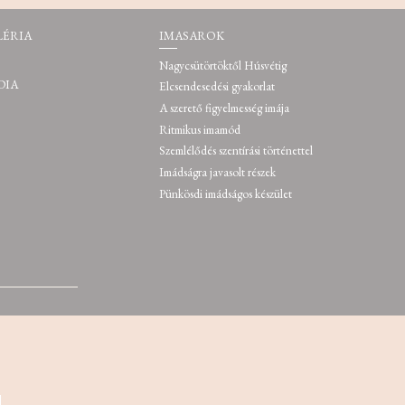
LÉRIA
IMASAROK
Nagycsütörtöktől Húsvétig
DIA
Elcsendesedési gyakorlat
A szerető figyelmesség imája
Ritmikus imamód
Szemlélődés szentírási történettel
Imádságra javasolt részek
Pünkösdi imádságos készület