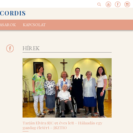
 CORDIS
ASAROK
KAPCSOLAT
pel
elvényünk
Ökoexamen
HÍREK
Tarján Elvira SJC 95 éves lett – Hálaadás egy
gazdag életért – JSZTIO