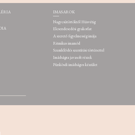
LÉRIA
IMASAROK
Nagycsütörtöktől Húsvétig
DIA
Elcsendesedési gyakorlat
A szerető figyelmesség imája
Ritmikus imamód
Szemlélődés szentírási történettel
Imádságra javasolt részek
Pünkösdi imádságos készület