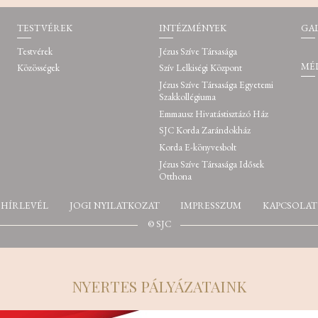
TESTVÉREK
INTÉZMÉNYEK
GA
Testvérek
Jézus Szíve Társasága
MÉ
Közösségek
Szív Lelkiségi Központ
Jézus Szíve Társasága Egyetemi
Szakkollégiuma
Emmausz Hivatástisztázó Ház
SJC Korda Zarándokház
Korda E-könyvesbolt
Jézus Szíve Társasága Idősek
Otthona
HÍRLEVÉL
JOGI NYILATKOZAT
IMPRESSZUM
KAPCSOLAT
© SJC
NYERTES PÁLYÁZATAINK