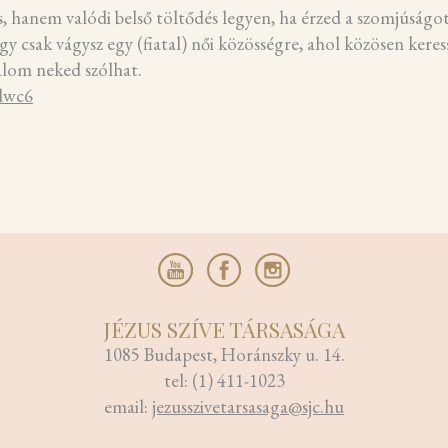
, hanem valódi belső töltődés legyen, ha érzed a szomjúságo
gy csak vágysz egy (fiatal) női közösségre, ahol közösen kere
kalom neked szólhat.
dwc6
JÉZUS SZÍVE TÁRSASÁGA
1085 Budapest, Horánszky u. 14.
tel: (1) 411-1023
email:
jezusszivetarsasaga@sjc.hu