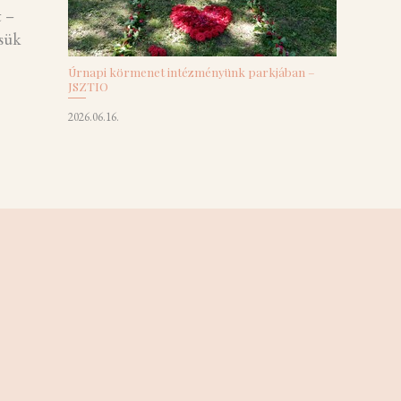
t –
ssük
Úrnapi körmenet intézményünk parkjában –
JSZTIO
2026.06.16.