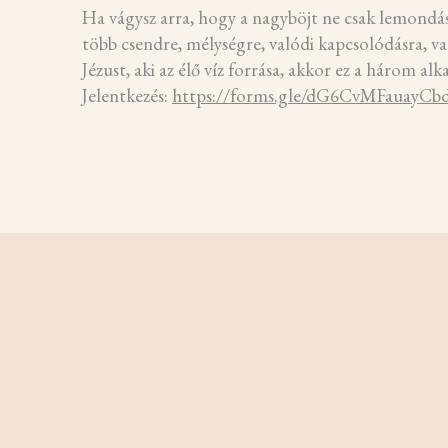
Ha vágysz arra, hogy a nagyböjt ne csak lemondás
több csendre, mélységre, valódi kapcsolódásra, va
Jézust, aki az élő víz forrása, akkor ez a három al
Jelentkezés:
https://forms.gle/dG6CvMFauayCb