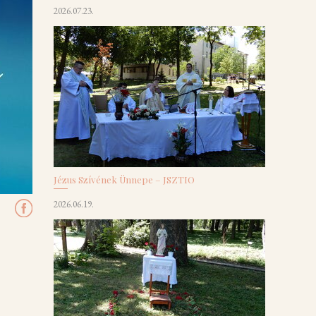
2026.07.23.
Jézus Szívének Ünnepe – JSZTIO
2026.06.19.