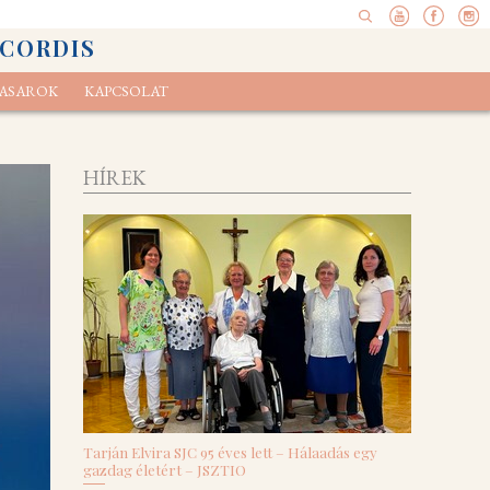
 CORDIS
ASAROK
KAPCSOLAT
pel
elvényünk
Ökoexamen
HÍREK
Tarján Elvira SJC 95 éves lett – Hálaadás egy
gazdag életért – JSZTIO