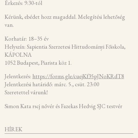
Érkezés: 9:30-tól
Kérünk, ebédet hozz magaddal. Melegítési lehetőség
van.
Korhatár: 18–35 év
Helyszín: Sapientia Szerzetesi Hittudományi Főiskola,
KÁPOLNA
1052 Budapest, Piarista köz 1.
Jelentkezés:
https://forms.gle/cuejKf35pJNoKRdT8
Jelentkezési határidő: márc. 5., csüt. 23:00
Szeretettel várunk!
Simon Kata rscj nővér és Fazekas Hedvig SJC testvér
HÍREK