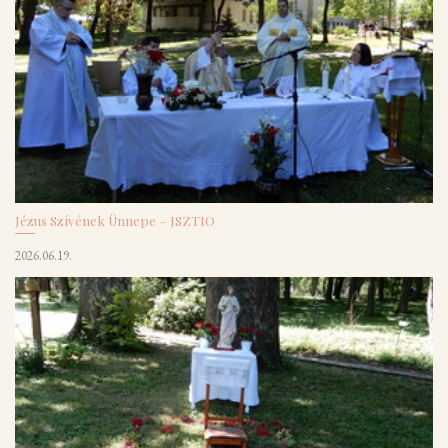
Jézus Szívének Ünnepe – JSZTIO
2026.06.19.