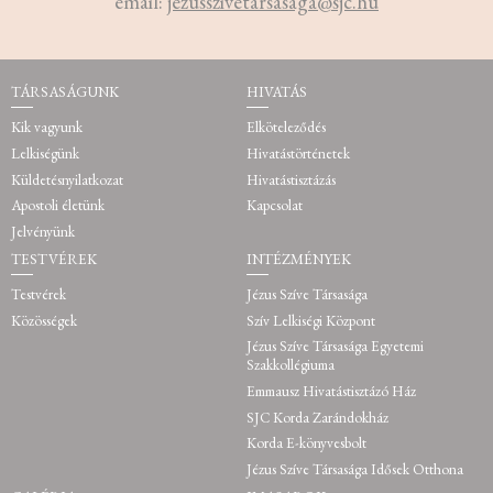
email:
jezusszivetarsasaga@sjc.hu
TÁRSASÁGUNK
HIVATÁS
Kik vagyunk
Elköteleződés
Lelkiségünk
Hivatástörténetek
Küldetésnyilatkozat
Hivatástisztázás
Apostoli életünk
Kapcsolat
Jelvényünk
TESTVÉREK
INTÉZMÉNYEK
Testvérek
Jézus Szíve Társasága
Közösségek
Szív Lelkiségi Központ
Jézus Szíve Társasága Egyetemi
Szakkollégiuma
Emmausz Hivatástisztázó Ház
SJC Korda Zarándokház
Korda E-könyvesbolt
Jézus Szíve Társasága Idősek Otthona