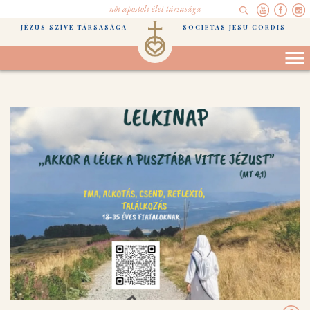
női apostoli élet társasága
JÉZUS SZÍVE TÁRSASÁGA
SOCIETAS JESU CORDIS