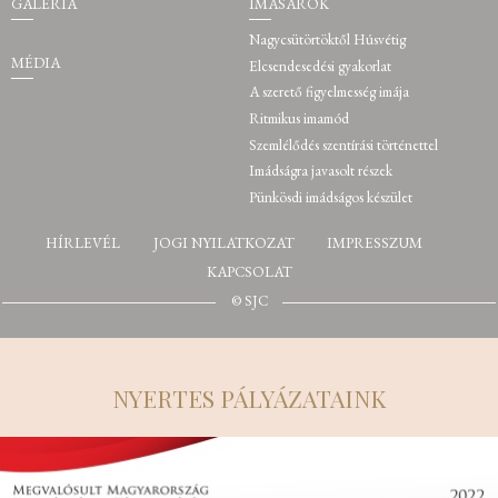
GALÉRIA
IMASAROK
Nagycsütörtöktől Húsvétig
MÉDIA
Elcsendesedési gyakorlat
A szerető figyelmesség imája
Ritmikus imamód
Szemlélődés szentírási történettel
Imádságra javasolt részek
Pünkösdi imádságos készület
HÍRLEVÉL
JOGI NYILATKOZAT
IMPRESSZUM
KAPCSOLAT
© SJC
NYERTES PÁLYÁZATAINK