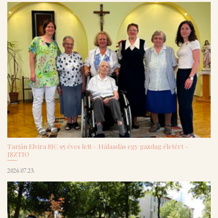
Tarján Elvira SJC 95 éves lett – Hálaadás egy gazdag életért –
JSZTIO
2026.07.23.