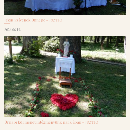
Jézus Szívének Ünnepe – JSZTIO
2026.06.19.
Úrnapi körmenet intézményünk parkjában – JSZTIO