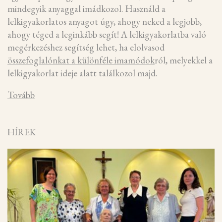
mindegyik anyaggal imádkozol. Használd a
lelkigyakorlatos anyagot úgy, ahogy neked a legjobb,
ahogy téged a leginkább segít! A lelkigyakorlatba való
megérkezéshez segítség lehet, ha elolvasod
összefoglalónkat a különféle imamódok
ról, melyekkel a
lelkigyakorlat ideje alatt találkozol majd.
Tovább
HÍREK