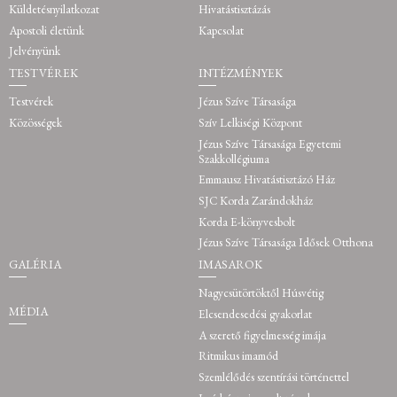
Küldetésnyilatkozat
Hivatástisztázás
Apostoli életünk
Kapcsolat
Jelvényünk
TESTVÉREK
INTÉZMÉNYEK
Testvérek
Jézus Szíve Társasága
Közösségek
Szív Lelkiségi Központ
Jézus Szíve Társasága Egyetemi
Szakkollégiuma
Emmausz Hivatástisztázó Ház
SJC Korda Zarándokház
Korda E-könyvesbolt
Jézus Szíve Társasága Idősek Otthona
GALÉRIA
IMASAROK
Nagycsütörtöktől Húsvétig
MÉDIA
Elcsendesedési gyakorlat
A szerető figyelmesség imája
Ritmikus imamód
Szemlélődés szentírási történettel