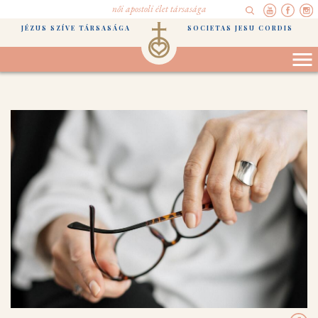
női apostoli élet társasága
JÉZUS SZÍVE TÁRSASÁGA
SOCIETAS JESU CORDIS