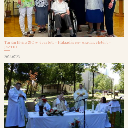
Tarján Elvira SJC 95 éves lett – Hálaadás egy gazdag életért –
JSZTIO
2026.07.23.