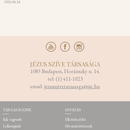
2026.06.16.
JÉZUS SZÍVE TÁRSASÁGA
1085 Budapest, Horánszky u. 14.
tel: (1) 411-1023
email:
jezusszivetarsasaga@sjc.hu
TÁRSASÁGUNK
HIVATÁS
Kik vagyunk
Elköteleződés
Lelkiségünk
Hivatástörténetek