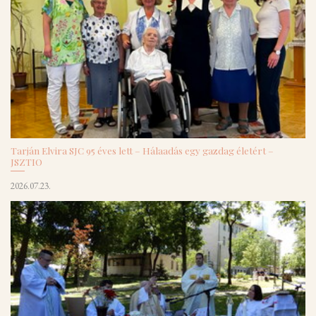
Tarján Elvira SJC 95 éves lett – Hálaadás egy gazdag életért –
JSZTIO
2026.07.23.