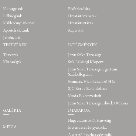
Kik vagyunk
Elköteleződés
Lelkiségünk
Hivatástörténetek
Küldetésnyilatkozat
Hivatástisztázás
Apostoli életünk
Kapcsolat
Jelvényünk
TESTVÉREK
INTÉZMÉNYEK
Testvérek
Jézus Szíve Társasága
Közösségek
Szív Lelkiségi Központ
Jézus Szíve Társasága Egyetemi
Szakkollégiuma
Emmausz Hivatástisztázó Ház
SJC Korda Zarándokház
Korda E-könyvesbolt
Jézus Szíve Társasága Idősek Otthona
GALÉRIA
IMASAROK
Nagycsütörtöktől Húsvétig
MÉDIA
Elcsendesedési gyakorlat
A szerető figyelmesség imája