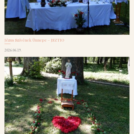
Jézus Szívének Ünnepe – JSZTIO
2026.06.19.