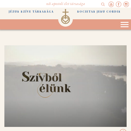
női apostoli élet társasága
JÉZUS SZÍVE TÁRSASÁGA
SOCIETAS JESU CORDIS