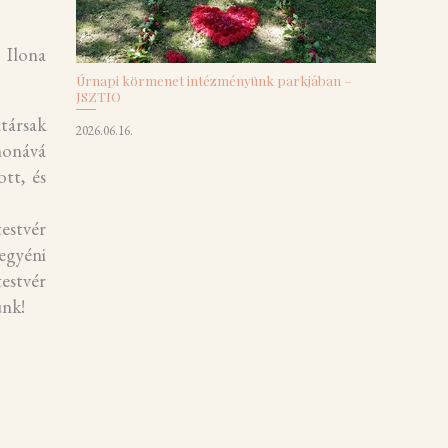
 Ilona
Úrnapi körmenet intézményünk parkjában –
JSZTIO
atársak
2026.06.16.
honává
ott, és
estvér
egyéni
estvér
ünk!