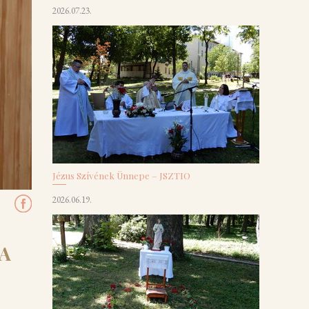
2026.07.23.
Jézus Szívének Ünnepe – JSZTIO
2026.06.19.
JA