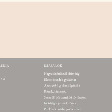
LÉRIA
IMASAROK
Nagycsütörtöktől Húsvétig
DIA
Elcsendesedési gyakorlat
A szerető figyelmesség imája
Ritmikus imamód
Szemlélődés szentírási történettel
Imádságra javasolt részek
Pünkösdi imádságos készület