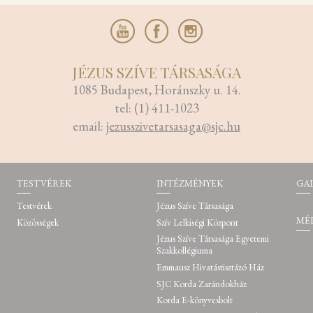
JÉZUS SZÍVE TÁRSASÁGA
1085 Budapest, Horánszky u. 14.
tel: (1) 411-1023
email:
jezusszivetarsasaga@sjc.hu
TESTVÉREK
INTÉZMÉNYEK
GA
Testvérek
Jézus Szíve Társasága
MÉ
Közösségek
Szív Lelkiségi Központ
Jézus Szíve Társasága Egyetemi
Szakkollégiuma
Emmausz Hivatástisztázó Ház
SJC Korda Zarándokház
Korda E-könyvesbolt