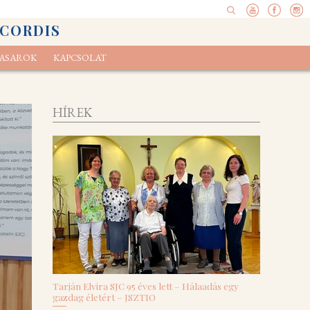
 CORDIS
ASAROK
KAPCSOLAT
pel
elvényünk
Ökoexamen
HÍREK
Tarján Elvira SJC 95 éves lett – Hálaadás egy
gazdag életért – JSZTIO