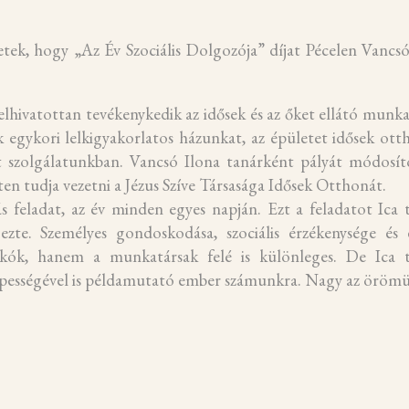
ek, hogy „Az Év Szociális Dolgozója” díjat Pécelen Vancsó
elhivatottan tevékenykedik az idősek és az őket ellátó munk
k egykori lelkigyakorlatos házunkat, az épületet idősek ott
nyt szolgálatunkban. Vancsó Ilona tanárként pályát módosít
ten tudja vezetni a Jézus Szíve Társasága Idősek Otthonát.
feladat, az év minden egyes napján. Ezt a feladatot Ica t
gezte. Személyes gondoskodása, szociális érzékenysége és 
akók, hanem a munkatársak felé is különleges. De Ica t
ő képességével is példamutató ember számunkra. Nagy az öröm