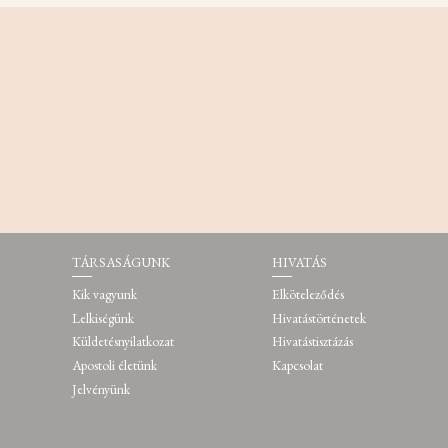
TÁRSASÁGUNK
HIVATÁS
Kik vagyunk
Elköteleződés
Lelkiségünk
Hivatástörténetek
Küldetésnyilatkozat
Hivatástisztázás
Apostoli életünk
Kapcsolat
Jelvényünk