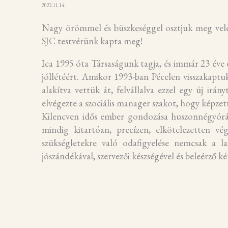
2022.11.14.
Nagy örömmel és büszkeséggel osztjuk meg velet
SJC testvérünk kapta meg!
Ica 1995 óta Társaságunk tagja, és immár 23 éve 
jóllétéért. Amikor 1993-ban Pécelen visszakaptu
alakítva vettük át, felvállalva ezzel egy új irá
elvégezte a szociális manager szakot, hogy képzet
Kilencven idős ember gondozása huszonnégyórás 
mindig kitartóan, precízen, elkötelezetten vé
szükségletekre való odafigyelése nemcsak a l
jószándékával, szervezői készségével és beleérz