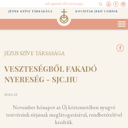
női apostoli élet társasága
JÉZUS SZÍVE TÁRSASÁGA
SOCIETAS JESU CORDIS
JÉZUS SZÍVE TÁRSASÁGA
VESZTESÉGBŐL FAKADÓ
NYERESÉG - SJC.HU
2018.11.18.
November hónapot az Új köztemetőben nyugvó
testvéreink sírjainak meglátogatásával, rendbetételével
kezdtük.