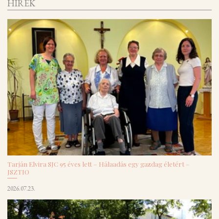
HÍREK
Tarján Elvira SJC 95 éves lett – Hálaadás egy gazdag életért –
JSZTIO
2026.07.23.