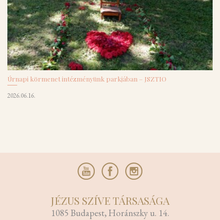
Úrnapi körmenet intézményünk parkjában – JSZTIO
2026.06.16.
JÉZUS SZÍVE TÁRSASÁGA
1085 Budapest, Horánszky u. 14.