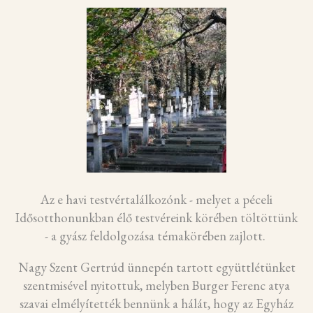
Az e havi testvértalálkozónk - melyet a péceli
Idősotthonunkban élő testvéreink körében töltöttünk
- a gyász feldolgozása témakörében zajlott.
Nagy Szent Gertrúd ünnepén tartott együttlétünket
szentmisével nyitottuk, melyben Burger Ferenc atya
szavai elmélyítették bennünk a hálát, hogy az Egyház