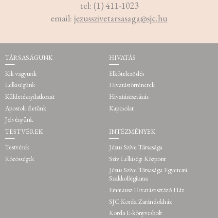
tel: (1) 411-1023
email:
jezusszivetarsasaga@sjc.hu
TÁRSASÁGUNK
HIVATÁS
Kik vagyunk
Elköteleződés
Lelkiségünk
Hivatástörténetek
Küldetésnyilatkozat
Hivatástisztázás
Apostoli életünk
Kapcsolat
Jelvényünk
TESTVÉREK
INTÉZMÉNYEK
Testvérek
Jézus Szíve Társasága
Közösségek
Szív Lelkiségi Központ
Jézus Szíve Társasága Egyetemi
Szakkollégiuma
Emmausz Hivatástisztázó Ház
SJC Korda Zarándokház
Korda E-könyvesbolt