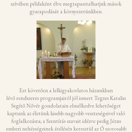
szívében példaként élve megtapasztalhatjuk mások
gyarapodását a környezetünkben.
Ezt követően a lelkigyakorlatos házunkban
lévő rendszeres programjairól jól ismert Tegzes Katalin
Segítő Nővér gondolatain elmélkedve lehetőséget
kaptunk az életünk kisebb-nagyobb veszteségeivel való
foglalkozásra; a Szentírás szavait idézve pedig Jézus
emberi nehézségeinek átélésén keresztül az Ő szorosabb