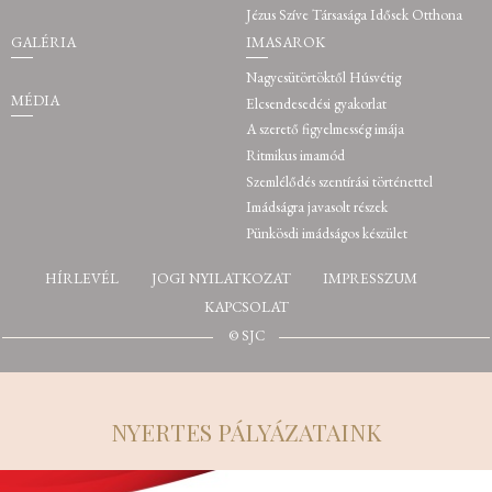
Jézus Szíve Társasága Idősek Otthona
GALÉRIA
IMASAROK
Nagycsütörtöktől Húsvétig
MÉDIA
Elcsendesedési gyakorlat
A szerető figyelmesség imája
Ritmikus imamód
Szemlélődés szentírási történettel
Imádságra javasolt részek
Pünkösdi imádságos készület
HÍRLEVÉL
JOGI NYILATKOZAT
IMPRESSZUM
KAPCSOLAT
© SJC
NYERTES PÁLYÁZATAINK