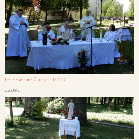
Jézus Szívének Ünnepe – JSZTIO
2026.06.19.