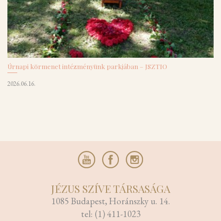
Úrnapi körmenet intézményünk parkjában – JSZTIO
2026.06.16.
JÉZUS SZÍVE TÁRSASÁGA
1085 Budapest, Horánszky u. 14.
tel: (1) 411-1023