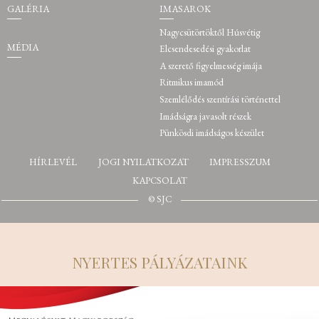
GALÉRIA
IMASAROK
Nagycsütörtöktől Húsvétig
MÉDIA
Elcsendesedési gyakorlat
A szerető figyelmesség imája
Ritmikus imamód
Szemlélődés szentírási történettel
Imádságra javasolt részek
Pünkösdi imádságos készület
HÍRLEVÉL
JOGI NYILATKOZAT
IMPRESSZUM
KAPCSOLAT
© SJC
NYERTES PÁLYÁZATAINK