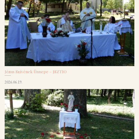
Jézus Szívének Ünnepe – JSZTIO
2026.06.19.