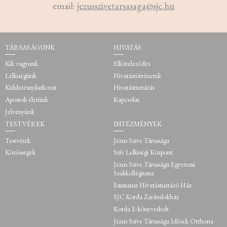
email:
jezusszivetarsasaga@sjc.hu
TÁRSASÁGUNK
HIVATÁS
Kik vagyunk
Elköteleződés
Lelkiségünk
Hivatástörténetek
Küldetésnyilatkozat
Hivatástisztázás
Apostoli életünk
Kapcsolat
Jelvényünk
TESTVÉREK
INTÉZMÉNYEK
Testvérek
Jézus Szíve Társasága
Közösségek
Szív Lelkiségi Központ
Jézus Szíve Társasága Egyetemi
Szakkollégiuma
Emmausz Hivatástisztázó Ház
SJC Korda Zarándokház
Korda E-könyvesbolt
Jézus Szíve Társasága Idősek Otthona