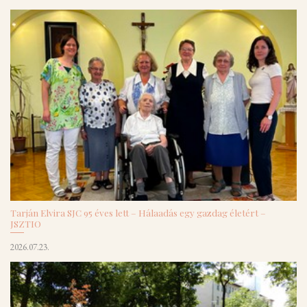
Tarján Elvira SJC 95 éves lett – Hálaadás egy gazdag életért –
JSZTIO
2026.07.23.