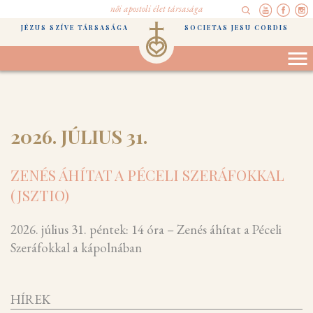
női apostoli élet társasága
JÉZUS SZÍVE TÁRSASÁGA
SOCIETAS JESU CORDIS
2026. JÚLIUS 31.
ZENÉS ÁHÍTAT A PÉCELI SZERÁFOKKAL
(JSZTIO)
2026. július 31. péntek: 14 óra – Zenés áhítat a Péceli
Szeráfokkal a kápolnában
HÍREK