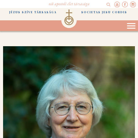
női apostoli élet társasága
JÉZUS SZÍVE TÁRSASÁGA
SOCIETAS JESU CORDIS