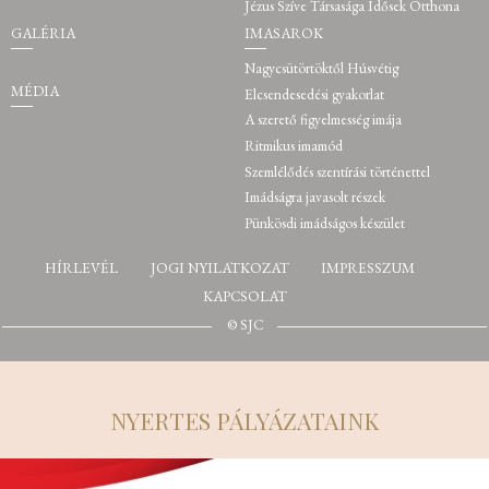
Jézus Szíve Társasága Idősek Otthona
GALÉRIA
IMASAROK
Nagycsütörtöktől Húsvétig
MÉDIA
Elcsendesedési gyakorlat
A szerető figyelmesség imája
Ritmikus imamód
Szemlélődés szentírási történettel
Imádságra javasolt részek
Pünkösdi imádságos készület
HÍRLEVÉL
JOGI NYILATKOZAT
IMPRESSZUM
KAPCSOLAT
© SJC
NYERTES PÁLYÁZATAINK