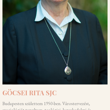
GÖCSEI RITA SJC
Budapesten születtem 1950-ben. Várostervezést,
szociológiát tanultam, teológiai, kereskedelmi és