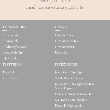
tel: (1) 411-1023
email:
jezusszivetarsasaga@sjc.hu
TÁRSASÁGUNK
HIVATÁS
Kik vagyunk
Elköteleződés
Lelkiségünk
Hivatástörténetek
Küldetésnyilatkozat
Hivatástisztázás
Apostoli életünk
Kapcsolat
Jelvényünk
TESTVÉREK
INTÉZMÉNYEK
Testvérek
Jézus Szíve Társasága
Közösségek
Szív Lelkiségi Központ
Jézus Szíve Társasága Egyetemi
Szakkollégiuma
Emmausz Hivatástisztázó Ház
SJC Korda Zarándokház
Korda E-könyvesbolt