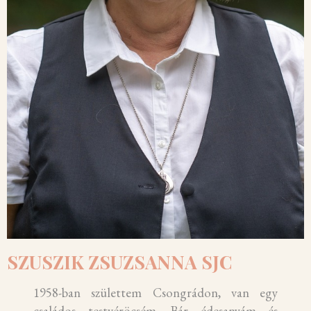
SZUSZIK ZSUZSANNA SJC
1958-ban születtem Csongrádon, van egy
családos testvéröcsém. Bár édesanyám és