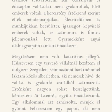
édesapám vallásukat nem gyakorolták, hívő
emberek voltak, a keresztény értékrend szerint
élték mindennapjaikat. Életvitelükben és
munkájukban becsületes, igazságot képviselő
emberek voltak, ez számomra is fontos
jellemvonássá lett. Gyermekként anyai
dédnagyanyám tanított imádkozni.
Megtérésem nem volt katartikus jellegű.
Húszévesen egy tervező vállaltnál kezdtem el
dolgozni Szegeden. Gimnáziumi barátnőmmel
laktam közös albérletben, aki nemcsak hívő, de
vallást is gyakorló családból származott.
Esténként nagyon sokat beszélgettünk,
kérdeztem őt Istenről, együtt imádkoztunk.
Egy alkalommal azt tanácsolta, menjek el
gyónni. Felkerestem egy papot, aki nem