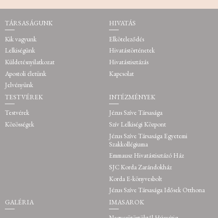
TÁRSASÁGUNK
HIVATÁS
Kik vagyunk
Elköteleződés
Lelkiségünk
Hivatástörténetek
Küldetésnyilatkozat
Hivatástisztázás
Apostoli életünk
Kapcsolat
Jelvényünk
TESTVÉREK
INTÉZMÉNYEK
Testvérek
Jézus Szíve Társasága
Közösségek
Szív Lelkiségi Központ
Jézus Szíve Társasága Egyetemi
Szakkollégiuma
Emmausz Hivatástisztázó Ház
SJC Korda Zarándokház
Korda E-könyvesbolt
Jézus Szíve Társasága Idősek Otthona
GALÉRIA
IMASAROK
Nagycsütörtöktől Húsvétig