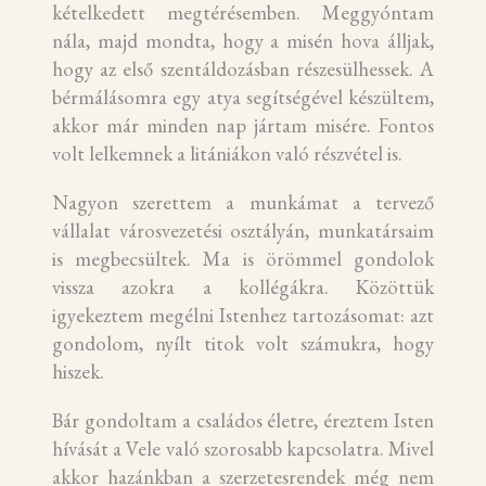
kételkedett megtérésemben. Meggyóntam
nála, majd mondta, hogy a misén hova álljak,
hogy az első szentáldozásban részesülhessek. A
bérmálásomra egy atya segítségével készültem,
akkor már minden nap jártam misére. Fontos
volt lelkemnek a litániákon való részvétel is.
Nagyon szerettem a munkámat a tervező
vállalat városvezetési osztályán, munkatársaim
is megbecsültek. Ma is örömmel gondolok
vissza azokra a kollégákra. Közöttük
igyekeztem megélni Istenhez tartozásomat: azt
gondolom, nyílt titok volt számukra, hogy
hiszek.
Bár gondoltam a családos életre, éreztem Isten
hívását a Vele való szorosabb kapcsolatra. Mivel
akkor hazánkban a szerzetesrendek még nem