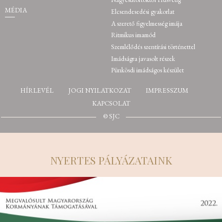
MÉDIA
Elcsendesedési gyakorlat
A szerető figyelmesség imája
Ritmikus imamód
Szemlélődés szentírási történettel
Imádságra javasolt részek
Pünkösdi imádságos készület
HÍRLEVÉL
JOGI NYILATKOZAT
IMPRESSZUM
KAPCSOLAT
© SJC
NYERTES PÁLYÁZATAINK