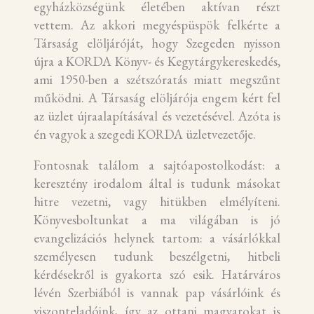
egyházközségünk életében aktívan részt
vettem. Az akkori megyéspüspök felkérte a
Társaság elöljáróját, hogy Szegeden nyisson
újra a KORDA Könyv- és Kegytárgykereskedés,
ami 1950-ben a szétszóratás miatt megszűnt
működni. A Társaság elöljárója engem kért fel
az üzlet újraalapításával és vezetésével. Azóta is
én vagyok a szegedi KORDA üzletvezetője.
Fontosnak találom a sajtóapostolkodást: a
keresztény irodalom által is tudunk másokat
hitre vezetni, vagy hitükben elmélyíteni.
Könyvesboltunkat a ma világában is jó
evangelizációs helynek tartom: a vásárlókkal
személyesen tudunk beszélgetni, hitbeli
kérdésekről is gyakorta szó esik. Határváros
lévén Szerbiából is vannak pap vásárlóink és
viszonteladóink, így az ottani magyarokat is