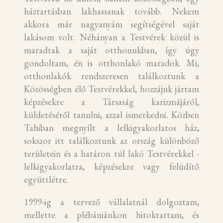
háztartásban lakhassanak tovább. Nekem
akkora már nagyanyám segítségével saját
lakásom volt. Néhányan a Testvérek közül is
maradtak a saját otthonukban, így úgy
gondoltam, én is otthonlakó maradok. Mi,
otthonlakók rendszeresen találkoztunk a
Közösségben élő Testvérekkel, hozzájuk jártam
képzésekre a Társaság karizmájáról,
küldetéséről tanulni, azzal ismerkedni. Közben
Tahiban megnyílt a lelkigyakorlatos ház,
sokszor itt találkoztunk az ország különböző
területein és a határon túl lakó Testvérekkel -
lelkigyakorlatra, képzésekre vagy felüdítő
együttlétre.
1999-ig a tervező vállalatnál dolgoztam,
mellette a plébániánkon hitoktattam, és