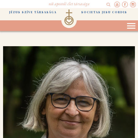
női apostoli élet társasága
JÉZUS SZÍVE TÁRSASÁGA
SOCIETAS JESU CORDIS