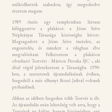
működhettek szabadon, így megrekedve
éreztem magam.
1989 őszén egy templomban láttam
kifüggesztve a plakátot: a Jézus Szíve
Népleányai Társasága közösségbe hívott.
Megragadott a Jézus Szíve tisztelet, az
engesztelés, és mindezt a világban élve
megvalósítani. Felkerestem a plakáton
olvasható Testvért - Márton Piroska SJC -, aki
által végül jelentkeztem a Társaságba. 1990-
ben, a szerzetesek újraindulásának évében,
Szegedről a már elhunyt Bozsó Julival voltunk
próbaidősek.
Abban az időben Szegeden több Testvér is élt.
Az újraindulás után lehetőség volt arra, hogy a
Testvérek ne külön, hanem közösségben, egy