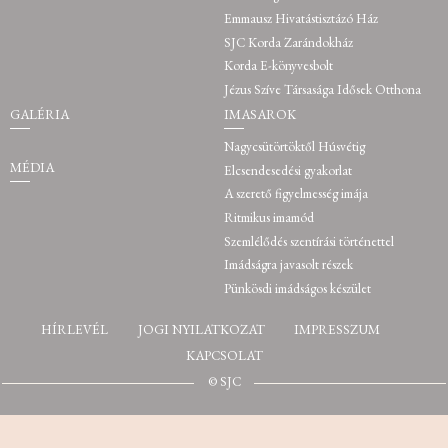
Emmausz Hivatástisztázó Ház
SJC Korda Zarándokház
Korda E-könyvesbolt
Jézus Szíve Társasága Idősek Otthona
GALÉRIA
IMASAROK
Nagycsütörtöktől Húsvétig
MÉDIA
Elcsendesedési gyakorlat
A szerető figyelmesség imája
Ritmikus imamód
Szemlélődés szentírási történettel
Imádságra javasolt részek
Pünkösdi imádságos készület
HÍRLEVÉL
JOGI NYILATKOZAT
IMPRESSZUM
KAPCSOLAT
© SJC