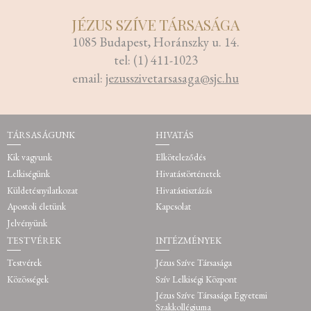
JÉZUS SZÍVE TÁRSASÁGA
1085 Budapest, Horánszky u. 14.
tel: (1) 411-1023
email:
jezusszivetarsasaga@sjc.hu
TÁRSASÁGUNK
HIVATÁS
Kik vagyunk
Elköteleződés
Lelkiségünk
Hivatástörténetek
Küldetésnyilatkozat
Hivatástisztázás
Apostoli életünk
Kapcsolat
Jelvényünk
TESTVÉREK
INTÉZMÉNYEK
Testvérek
Jézus Szíve Társasága
Közösségek
Szív Lelkiségi Központ
Jézus Szíve Társasága Egyetemi
Szakkollégiuma