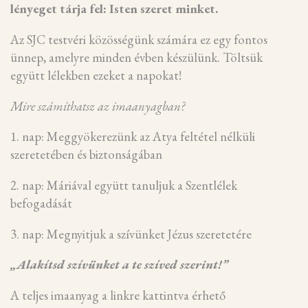
lényeget tárja fel: Isten szeret minket.
Az SJC testvéri közösségünk számára ez egy fontos
ünnep, amelyre minden évben készülünk. Töltsük
együtt lélekben ezeket a napokat!
Mire számíthatsz az imaanyagban?
1. nap: Meggyökerezünk az Atya feltétel nélküli
szeretetében és biztonságában
2. nap: Máriával együtt tanuljuk a Szentlélek
befogadását
3. nap: Megnyitjuk a szívünket Jézus szeretetére
„Alakítsd szívünket a te szíved szerint!”
A teljes imaanyag a linkre kattintva érhető