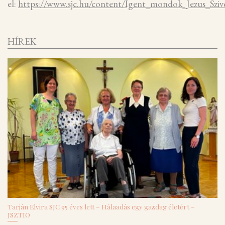
el:
https://www.sjc.hu/content/Igent_mondok_Jezus_Sziv
HÍREK
Tarján Elvira SJC 95 éves lett – Hálaadás egy gazdag életért –
JSZTIO