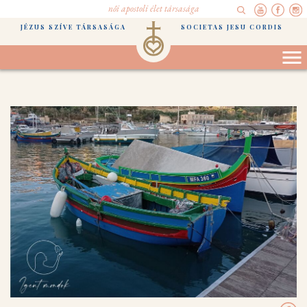
női apostoli élet társasága
JÉZUS SZÍVE TÁRSASÁGA
SOCIETAS JESU CORDIS