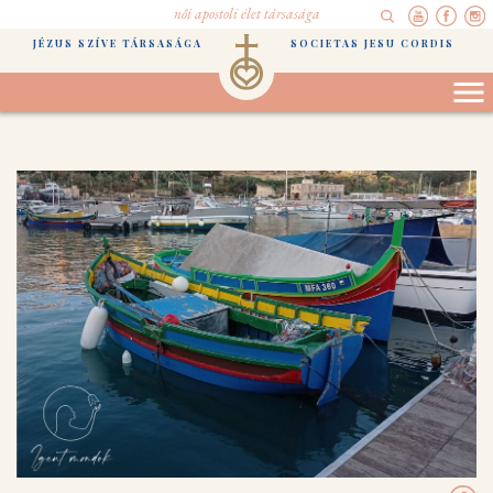
női apostoli élet társasága
JÉZUS SZÍVE TÁRSASÁGA
SOCIETAS JESU CORDIS