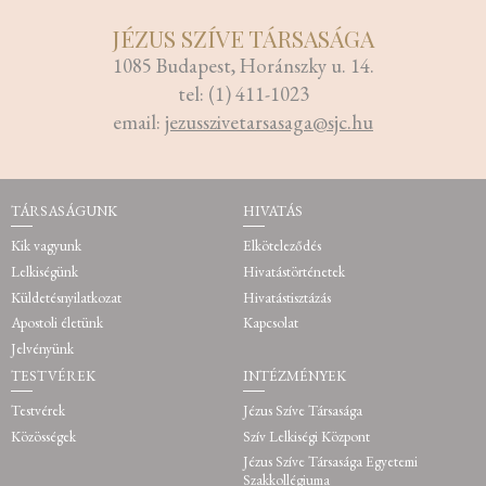
JÉZUS SZÍVE TÁRSASÁGA
1085 Budapest, Horánszky u. 14.
tel: (1) 411-1023
email:
jezusszivetarsasaga@sjc.hu
TÁRSASÁGUNK
HIVATÁS
Kik vagyunk
Elköteleződés
Lelkiségünk
Hivatástörténetek
Küldetésnyilatkozat
Hivatástisztázás
Apostoli életünk
Kapcsolat
Jelvényünk
TESTVÉREK
INTÉZMÉNYEK
Testvérek
Jézus Szíve Társasága
Közösségek
Szív Lelkiségi Központ
Jézus Szíve Társasága Egyetemi
Szakkollégiuma