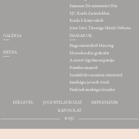
Emmausz Hivatástisztázó Ház
SJC Korda Zarándokház
Korda E-könyvesbolt
Jézus Szíve Társasága Idősek Otthona
GALÉRIA
IMASAROK
Nagycsütörtöktől Húsvétig
MÉDIA
Elcsendesedési gyakorlat
A szerető figyelmesség imája
Ritmikus imamód
Szemlélődés szentírási történettel
Imádságra javasolt részek
Pünkösdi imádságos készület
HÍRLEVÉL
JOGI NYILATKOZAT
IMPRESSZUM
KAPCSOLAT
© SJC