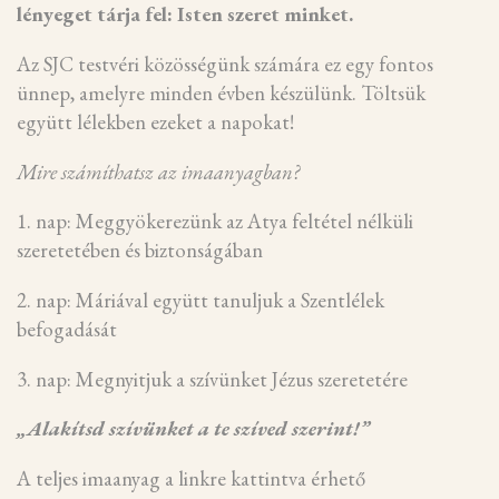
lényeget tárja fel: Isten szeret minket.
Az SJC testvéri közösségünk számára ez egy fontos
ünnep, amelyre minden évben készülünk. Töltsük
együtt lélekben ezeket a napokat!
Mire számíthatsz az imaanyagban?
1. nap: Meggyökerezünk az Atya feltétel nélküli
szeretetében és biztonságában
2. nap: Máriával együtt tanuljuk a Szentlélek
befogadását
3. nap: Megnyitjuk a szívünket Jézus szeretetére
„Alakítsd szívünket a te szíved szerint!”
A teljes imaanyag a linkre kattintva érhető