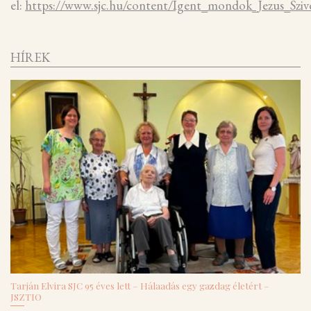
el:
https://www.sjc.hu/content/Igent_mondok_Jezus_Sziv
HÍREK
Tarján Elvira SJC 95 éves lett – Hálaadás egy gazdag életért –
JSZTIO